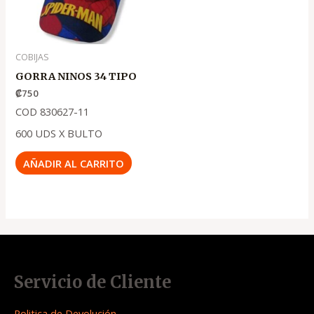
COBIJAS
GORRA NINOS 34 TIPO
₡
750
COD 830627-11
600 UDS X BULTO
AÑADIR AL CARRITO
Servicio de Cliente
Politica de Devolución