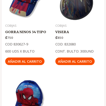
COBIJAS
COBIJAS
GORRA NINOS 34 TIPO
VISERA
₡
750
₡
850
COD 830627-9
COD: 832680
600 UDS X BULTO
CONT. BULTO: 300UND
AÑADIR AL CARRITO
AÑADIR AL CARRITO