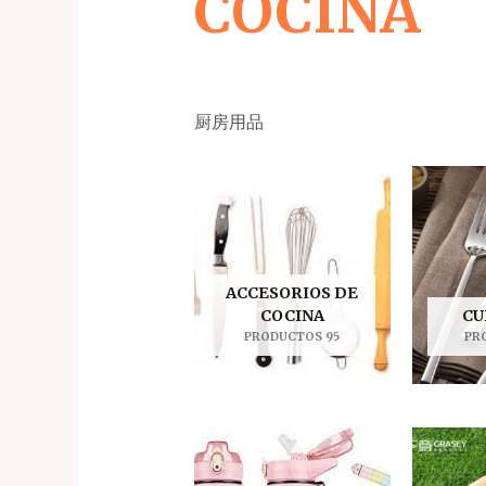
COCINA
厨房用品
ACCESORIOS DE
COCINA
CU
PRODUCTOS 95
PR