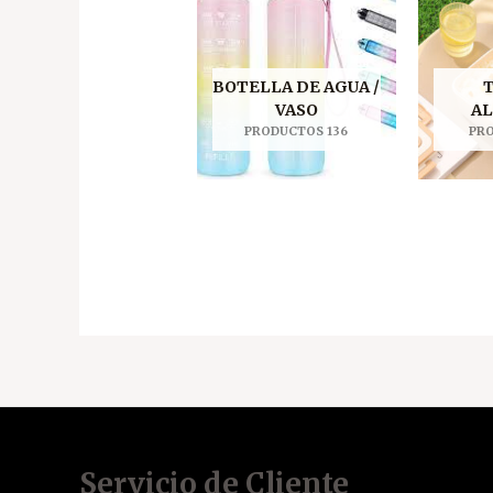
BOTELLA DE AGUA /
T
VASO
A
PRODUCTOS 136
PR
Servicio de Cliente