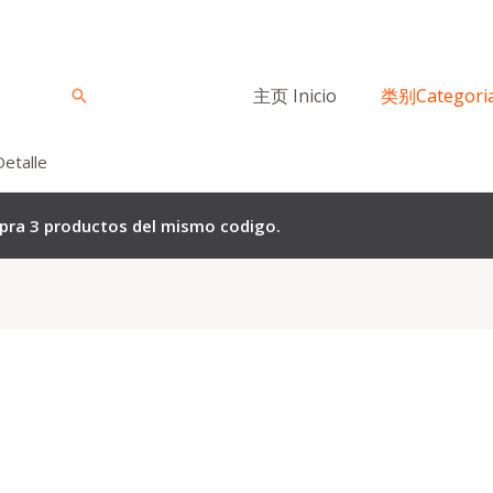
主页 Inicio
类别Categori
Buscar
Detalle
mpra 3 productos del mismo codigo.