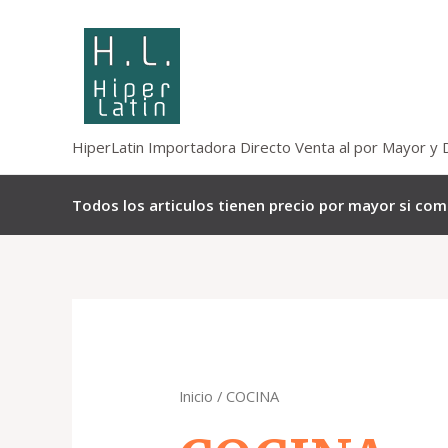
Omitir
e
ir
al
contenido
HiperLatin Importadora Directo Venta al por Mayor y 
Todos los articulos tienen precio por mayor si co
Inicio
/ COCINA