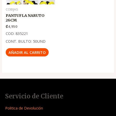
COBIJAS
PANTUFLA NARUTO
26CM
₡
4,950
COD: 835221
CONT. BULTO: 50UND
AÑADIR AL CARRITO
Servicio de Cliente
Politica de Devolución