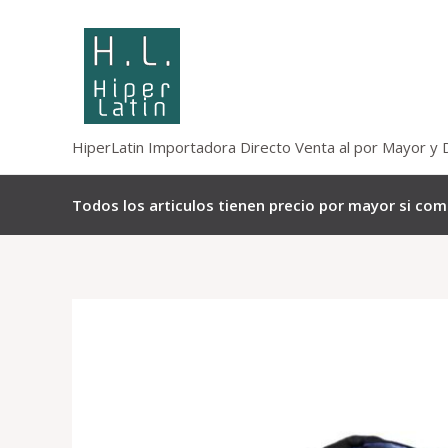
Omitir
e
ir
al
contenido
HiperLatin Importadora Directo Venta al por Mayor y 
Todos los articulos tienen precio por mayor si co