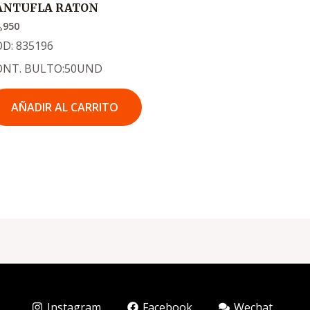
ANTUFLA RATON
,950
D: 835196
ONT. BULTO:50UND
AÑADIR AL CARRITO
Instagram
Facebook
Wechat