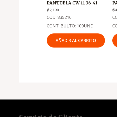
PANTUFLA CW-11 36-41
P
₡
2,190
₡
4
COD: 835216
CO
CONT. BULTO: 100UND
C
AÑADIR AL CARRITO