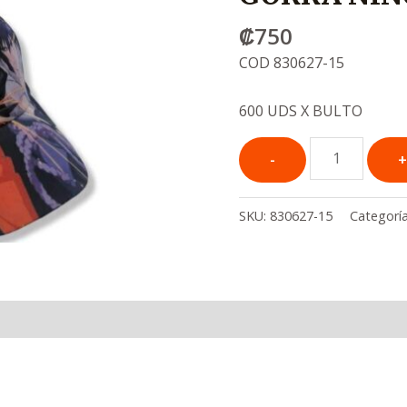
₡
750
COD 830627-15
600 UDS X BULTO
SKU:
830627-15
Categorí