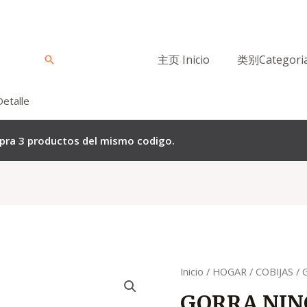
主页 Inicio
类别Categori
Buscar
Detalle
mpra 3 productos del mismo codigo.
Quantity
Inicio
/
HOGAR
/
COBIJAS
/ 
GORRA NINO