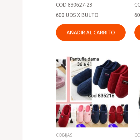
COD 830627-23
C
600 UDS X BULTO
6
AÑADIR AL CARRITO
COBIJAS
CO