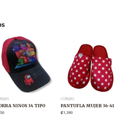
os
BIJAS
COBIJAS
ORRA NINOS 34 TIPO
PANTUFLA MUJER 36-41
750
₡
1,390