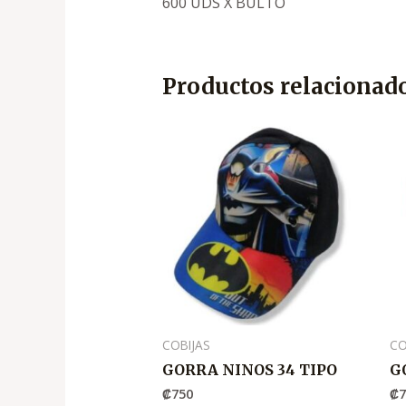
600 UDS X BULTO
Productos relacionad
COBIJAS
CO
GORRA NINOS 34 TIPO
G
₡
750
₡