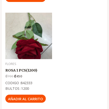
El
El
precio
precio
original
actual
era:
es:
.
.
₡700
₡450
FLORES
ROSA 1 PCS(1200)
₡
700
₡
450
CODIGO :842333
BULTOS :1200
AÑADIR AL CARRITO