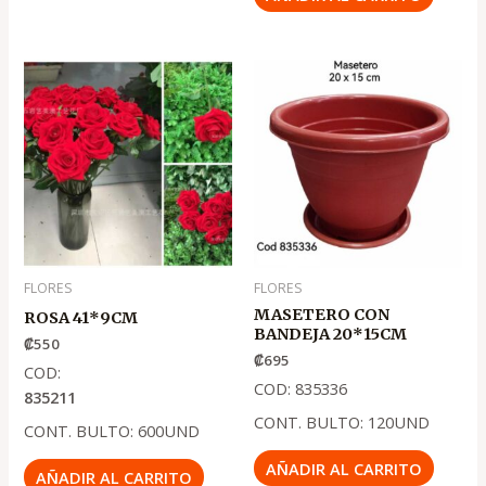
FLORES
FLORES
MASETERO CON
ROSA 41*9CM
BANDEJA 20*15CM
₡
550
₡
695
COD:
COD: 835336
835211
CONT. BULTO: 120UND
CONT. BULTO: 600UND
AÑADIR AL CARRITO
AÑADIR AL CARRITO