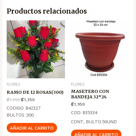
Productos relacionados
El
El
precio
precio
original
actual
era:
es:
.
.
₡1,950
₡1,350
FLORES
FLORES
MASETERO CON
RAMO DE 12 ROSAS(300)
BANDEJA 32*24
₡
1,950
₡
1,350
₡
1,950
CODIGO :842327
COD: 835334
BULTOS :300
CONT, BULTO:50UND
AÑADIR AL CARRITO
AÑADIR AL CARRITO