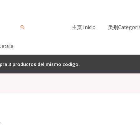
主页 Inicio
类别Categori
Buscar
Detalle
mpra 3 productos del mismo codigo.
”