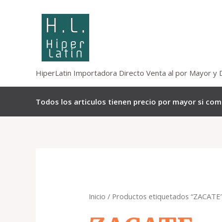
Omitir
e
ir
al
contenido
HiperLatin Importadora Directo Venta al por Mayor y 
Todos los articulos tienen precio por mayor si co
Inicio
/ Productos etiquetados “ZACATE