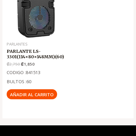
.
.
₡2,750
₡1,850
PARLANTES
PARLANTE LS-
3301(114×80×148MM)(60)
₡
2,750
₡
1,850
CODIGO :841513
BULTOS :60
AÑADIR AL CARRITO