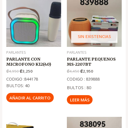
original
actual
original
actual
era:
es:
era:
es:
.
.
.
.
₡4,950
₡3,250
₡4,450
₡2,950
SIN EXISTENCIAS
PARLANTES
PARLANTES
PARLANTE CON
PARLANTE PEQUENOS
MICROFONO K12(40)
MS-2207BT
₡
4,950
₡
3,250
₡
4,450
₡
2,950
CODIGO :844178
CODIGO : 839888
BULTOS: 40
BULTOS : 80
AÑADIR AL CARRITO
LEER MÁS
El
El
El
El
precio
precio
precio
precio