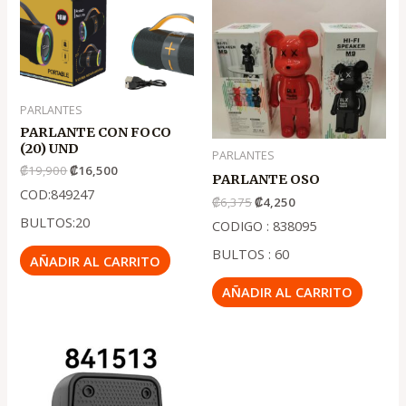
original
actual
original
actual
era:
es:
era:
es:
.
.
.
.
₡19,900
₡16,500
₡6,375
₡4,250
PARLANTES
PARLANTE CON FOCO
(20) UND
PARLANTES
₡
19,900
₡
16,500
PARLANTE OSO
COD:849247
₡
6,375
₡
4,250
BULTOS:20
CODIGO : 838095
BULTOS : 60
AÑADIR AL CARRITO
AÑADIR AL CARRITO
El
El
precio
precio
original
actual
era:
es: