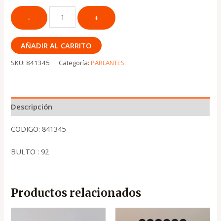
AÑADIR AL CARRITO
SKU:
841345
Categoría:
PARLANTES
Descripción
CODIGO: 841345
BULTO : 92
Productos relacionados
El
El
El
El
precio
precio
precio
precio