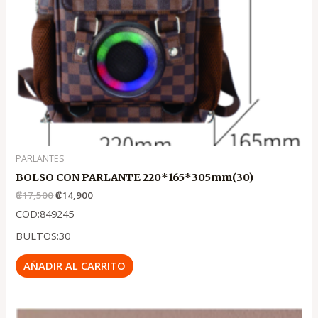
PARLANTES
BOLSO CON PARLANTE 220*165*305mm(30)
₡
17,500
₡
14,900
COD:849245
BULTOS:30
AÑADIR AL CARRITO
El
El