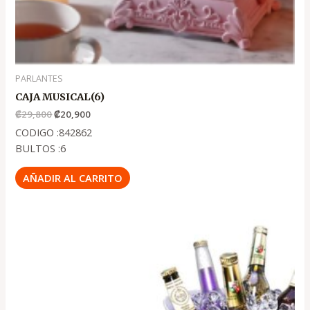
PARLANTES
CAJA MUSICAL(6)
₡
29,800
₡
20,900
CODIGO :842862
BULTOS :6
AÑADIR AL CARRITO
El
El
precio
precio
original
actual
era:
es:
.
.
₡8,850
₡6,500