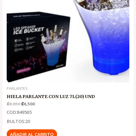
PARLANTES
HIELA PARLANTE CON LUZ 7L(20) UND
₡
8,850
₡
6,500
COD:849565
BULTOS:20
AÑADIR AL CARRITO