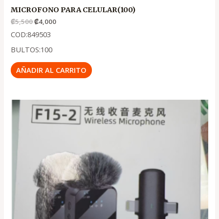
MICROFONO PARA CELULAR(100)
₡
5,500
₡
4,000
COD:849503
BULTOS:100
AÑADIR AL CARRITO
El
El
precio
precio
original
actual
era:
es:
.
.
₡5,350
₡3,950