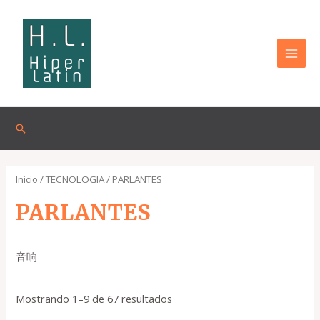
Omitir
MAI
e
MEN
ir
al
contenido
Buscar
Inicio
/
TECNOLOGIA
/ PARLANTES
PARLANTES
音响
Mostrando 1–9 de 67 resultados