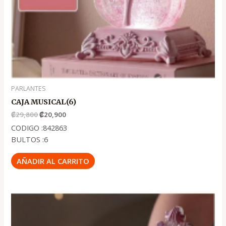
PARLANTES
CAJA MUSICAL(6)
₡
29,800
₡
20,900
CODIGO :842863
BULTOS :6
AÑADIR AL CARRITO
El
El
precio
precio
original
actual
era:
es: