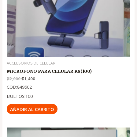
ACCEESORIOS DE CELULAR
MICROFONO PARA CELULAR K8(100)
₡
2,000
₡
1,400
COD:849502
BULTOS:100
AÑADIR AL CARRITO
El
El
precio
precio