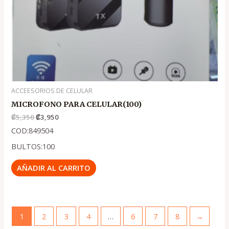
ACCEESORIOS DE CELULAR
MICROFONO PARA CELULAR(100)
₡
5,350
₡
3,950
COD:849504
BULTOS:100
AÑADIR AL CARRITO
1
2
3
4
…
6
7
8
→