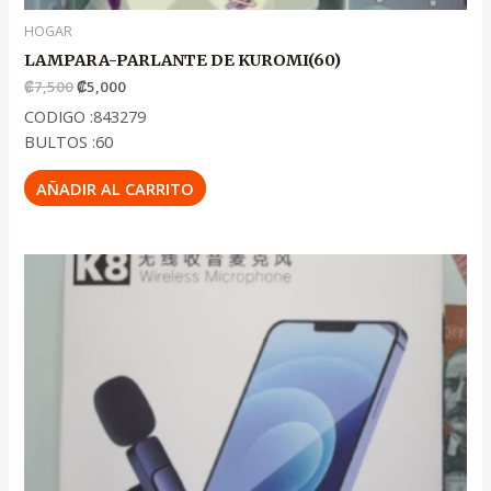
HOGAR
LAMPARA-PARLANTE DE KUROMI(60)
₡
7,500
₡
5,000
CODIGO :843279
BULTOS :60
AÑADIR AL CARRITO
El
El
precio
precio
original
actual
era:
es:
.
.
₡2,000
₡1,400