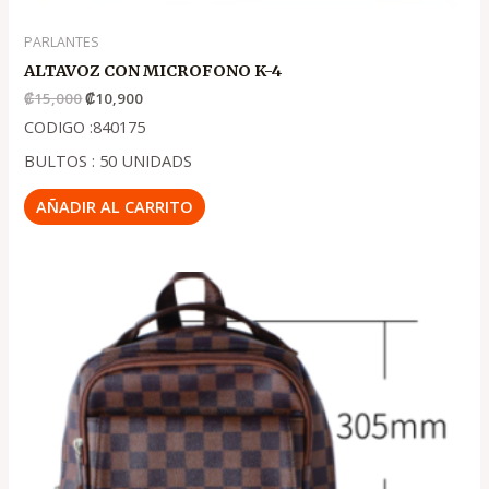
PARLANTES
ALTAVOZ CON MICROFONO K-4
₡
15,000
₡
10,900
CODIGO :840175
BULTOS : 50 UNIDADS
AÑADIR AL CARRITO
El
El
precio
precio
original
actual
era:
es:
.
.
₡17,500
₡14,900