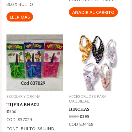
360 X BULTO
AÑADIR AL CARRITO
LEER MÁS
El
El
precio
precio
original
actual
era:
es:
.
.
₡600
₡395
ESCOLAR Y OFICINA
ACCESORUOSS PARA
MAQUILLAJE
TIJERA BHA02
BINCHAS
₡
300
₡
600
₡
395
COD: 837029
COD 834468
CONT. BULTO: 864UND