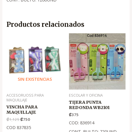
Productos relacionados
El
El
precio
precio
original
actual
era:
es:
.
.
₡1,125
₡750
SIN EXISTENCIAS
ACCESORUOSS PARA
ESCOLAR Y OFICINA
MAQUILLAJE
TIJERA PUNTA
VINCHA PARA
REDONDA WB2101
MAQUILLAJE
₡
375
₡
1,125
₡
750
COD: 836914
COD 837835
CONT. BULTO: 720UND