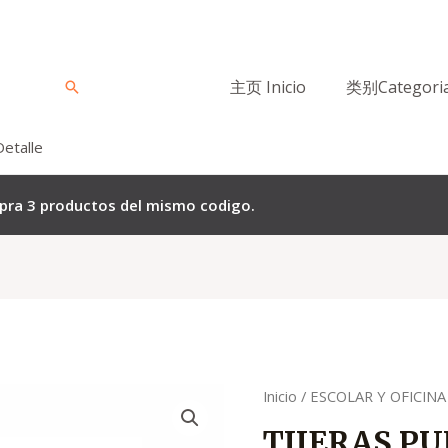
主页 Inicio
类别Categori
Buscar
Detalle
mpra 3 productos del mismo codigo.
Quantity
Inicio
/
ESCOLAR Y OFICINA
TIJERAS P