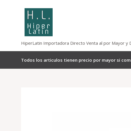
Omitir
e
ir
al
contenido
HiperLatin Importadora Directo Venta al por Mayor y 
Todos los articulos tienen precio por mayor si co