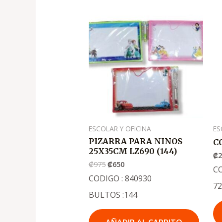
El
El
precio
precio
original
actual
era:
es:
.
.
₡975
₡650
ESCOLAR Y OFICINA
ES
PIZARRA PARA NINOS
C
25X35CM LZ690 (144)
₡
₡
975
₡
650
C
CODIGO : 840930
7
BULTOS :144