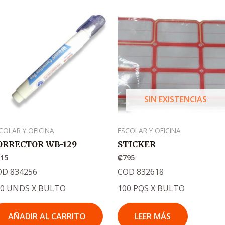
SIN EXISTENCIAS
COLAR Y OFICINA
ESCOLAR Y OFICINA
ORRECTOR WB-129
STICKER
215
₡
795
OD 834256
COD 832618
20 UNDS X BULTO
100 PQS X BULTO
AÑADIR AL CARRITO
LEER MÁS