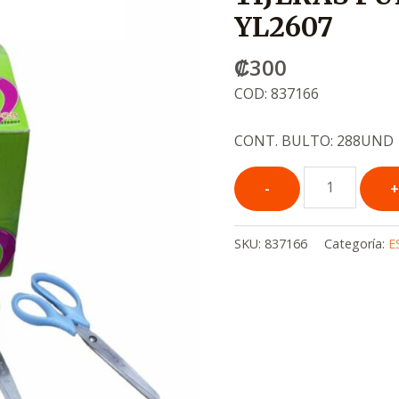
YL2607
₡
300
COD: 837166
CONT. BULTO: 288UND
SKU:
837166
Categoría:
E