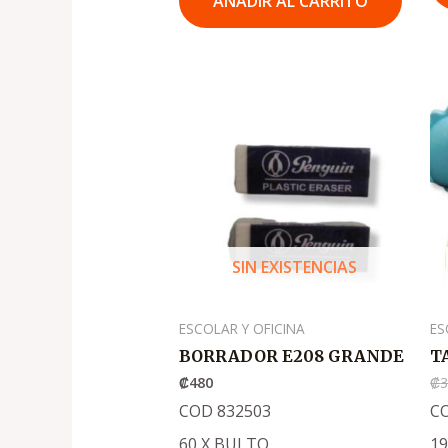
AÑADIR AL CARRITO
SIN EXISTENCIAS
ESCOLAR Y OFICINA
ES
BORRADOR E208 GRANDE
T
₡
480
₡
COD 832503
C
60 X BULTO
1