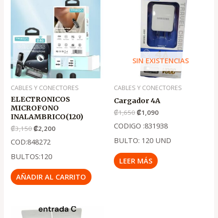
original
actual
original
actual
era:
es:
era:
es:
.
.
.
.
₡3,150
₡2,200
₡1,650
₡1,090
SIN EXISTENCIAS
CABLES Y CONECTORES
CABLES Y CONECTORES
ELECTRONICOS
Cargador 4A
MICROFONO
₡
1,650
₡
1,090
INALAMBRICO(120)
CODIGO :831938
₡
3,150
₡
2,200
BULTO: 120 UND
COD:848272
BULTOS:120
LEER MÁS
AÑADIR AL CARRITO