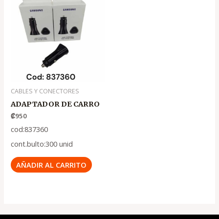
CABLES Y CONECTORES
ADAPTADOR DE CARRO
₡
950
cod:837360
cont.bulto:300 unid
AÑADIR AL CARRITO