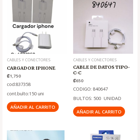
CABLES Y CONECTORES
CABLES Y CONECTORES
CABLE DE DATOS TIPO-
CARGADOR IPHONE
C-C
₡
1,750
₡
650
cod:837358
CODIGO: 840647
cont.bulto:150 uni
BULTOS: 500 UNIDAD
AÑADIR AL CARRITO
AÑADIR AL CARRITO
El
El
El
El
precio
precio
precio
precio