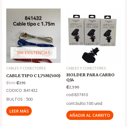
El
El
precio
precio
original
actual
era:
es:
.
.
₡600
₡395
SIN EXISTENCIAS
CABLES Y CONECTORES
CABLES Y CONECTORES
HOLDER PARA CARRO
CABLE TIPO C 1,75M(500)
Q14
₡
600
₡
395
₡
2,590
CODICO :841432
cod:837410
BULTOS : 500
cont.bulto:100 unid
LEER MÁS
AÑADIR AL CARRITO