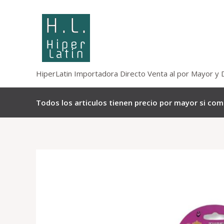
Omitir
e
ir
al
contenido
HiperLatin Importadora Directo Venta al por Mayor y 
Todos los articulos tienen precio por mayor si co