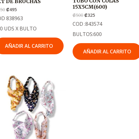
TUBO CON COLAS
ET DE BROCHAS
15X5CM(600)
750
₡
495
₡
500
₡
325
OD 838963
COD :843574
80 UDS X BULTO
BULTOS:600
AÑADIR AL CARRITO
AÑADIR AL CARRITO
El
El
precio
precio
original
actual
era:
es:
.
.
₡600
₡395