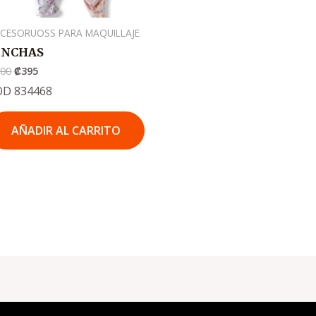
CESORUOSS PARA MAQUILLAJE
INCHAS
600
₡
395
OD 834468
AÑADIR AL CARRITO