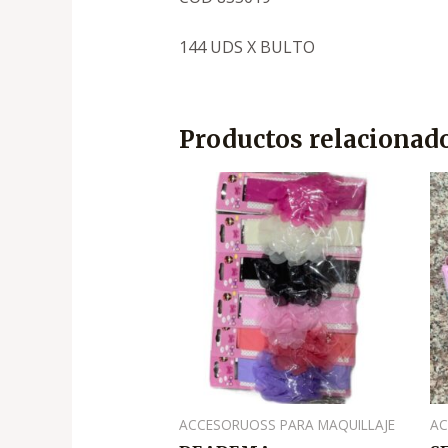
144 UDS X BULTO
Productos relacionad
El
El
precio
precio
original
actual
era:
es:
.
.
₡500
₡350
ACCESORUOSS PARA MAQUILLAJE
AC