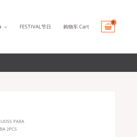
a
FESTIVAL节日
购物车 Cart
UOSS PARA
o
BA 2PCS
l