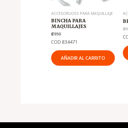
ACCESORUOSS PARA MAQUILLAJE
AC
BINCHA PARA
B
MAQUILLAJES
₡
₡
950
C
COD 834471
AÑADIR AL CARRITO