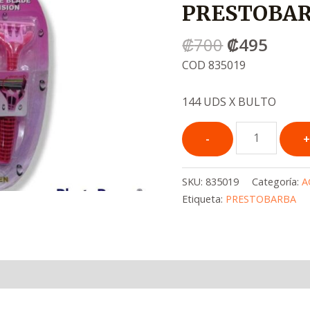
PRESTOBAR
era:
es:
.
.
₡
700
₡
495
₡700
₡495
COD 835019
144 UDS X BULTO
SKU:
835019
Categoría:
A
Etiqueta:
PRESTOBARBA