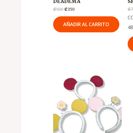
DEADEMA
S
₡
500
₡
350
₡
C
AÑADIR AL CARRITO
4