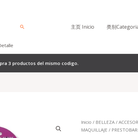
主页 Inicio
类别Categori
Buscar
Detalle
mpra 3 productos del mismo codigo.
El
El
Quantity
Inicio
/
BELLEZA
/
ACCESOR
precio
preci
MAQUILLAJE
/ PRESTOBAR
original
actua