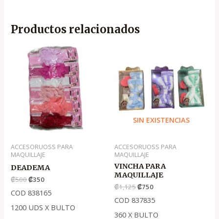
Productos relacionados
El
El
El
El
precio
precio
precio
precio
original
actual
original
actual
era:
es:
era:
es:
.
.
.
.
₡500
₡350
₡1,125
₡750
SIN EXISTENCIAS
ACCESORUOSS PARA
ACCESORUOSS PARA
MAQUILLAJE
MAQUILLAJE
VINCHA PARA
DEADEMA
MAQUILLAJE
₡
500
₡
350
₡
1,125
₡
750
COD 838165
COD 837835
1200 UDS X BULTO
360 X BULTO