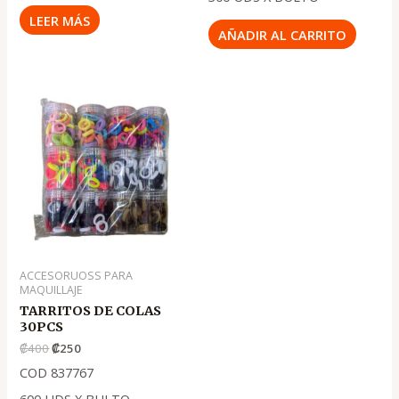
LEER MÁS
AÑADIR AL CARRITO
El
El
precio
precio
original
actual
era:
es:
.
.
₡400
₡250
ACCESORUOSS PARA
MAQUILLAJE
TARRITOS DE COLAS
30PCS
₡
400
₡
250
COD 837767