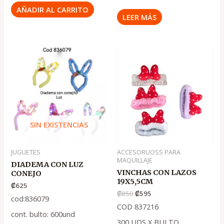
AÑADIR AL CARRITO
LEER MÁS
El
El
precio
precio
original
actual
era:
es:
.
.
₡850
₡595
SIN EXISTENCIAS
JUGUETES
ACCESORUOSS PARA
MAQUILLAJE
DIADEMA CON LUZ
VINCHAS CON LAZOS
CONEJO
19X5,5CM
₡
625
₡
850
₡
595
cod:836079
COD 837216
cont. bulto: 600und
300 UDS X BULTO