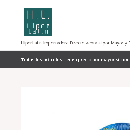
Omitir
e
ir
al
contenido
HiperLatin Importadora Directo Venta al por Mayor y 
Todos los articulos tienen precio por mayor si co