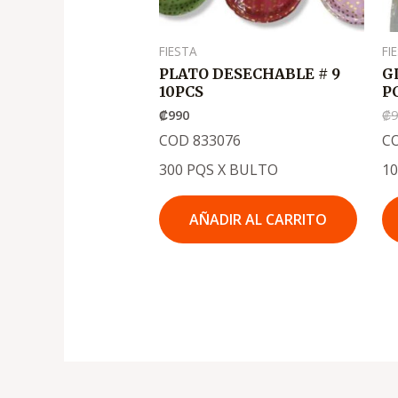
FIESTA
FI
PLATO DESECHABLE # 9
G
10PCS
P
₡
990
₡
9
COD 833076
C
300 PQS X BULTO
1
AÑADIR AL CARRITO