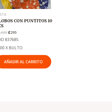
ESTA
LOBOS CON PUNTITOS 10
CS
,600
₡
295
OD 837685
000 X BULTO
AÑADIR AL CARRITO