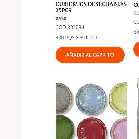
CUBIERTOS DESECHABLES
C
25PCS
₡
2
₡
550
C
COD 833084
6
300 PQS X BULTO
AÑADIR AL CARRITO