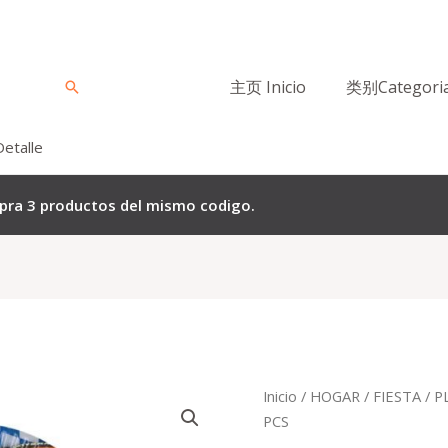
主页 Inicio
类别Categori
Buscar
Detalle
mpra 3 productos del mismo codigo.
Quantity
Inicio
/
HOGAR
/
FIESTA
/ P
PCS