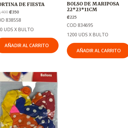
BOLSO DE MARIPOSA
ORTINA DE FIESTA
22*23*11CM
,400
₡
350
₡
225
OD 838558
COD 834695
00 UDS X BULTO
1200 UDS X BULTO
AÑADIR AL CARRITO
AÑADIR AL CARRITO
El
El
precio
precio
original
actual
era:
es:
.
.
₡9,600
₡295