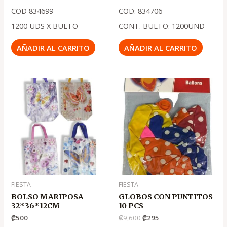
COD 834699
COD: 834706
1200 UDS X BULTO
CONT. BULTO: 1200UND
AÑADIR AL CARRITO
AÑADIR AL CARRITO
El
El
precio
precio
original
actual
era:
es:
.
.
₡9,600
₡295
FIESTA
FIESTA
BOLSO MARIPOSA
GLOBOS CON PUNTITOS
32*36*12CM
10 PCS
₡
500
₡
9,600
₡
295