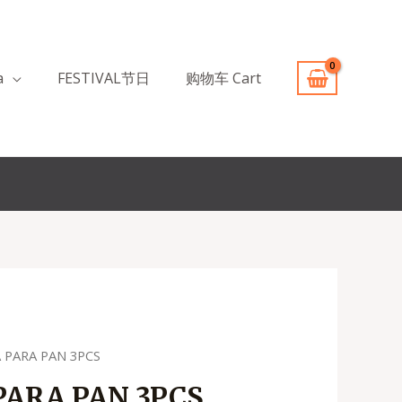
a
FESTIVAL节日
购物车 Cart
 PARA PAN 3PCS
o
PARA PAN 3PCS
l