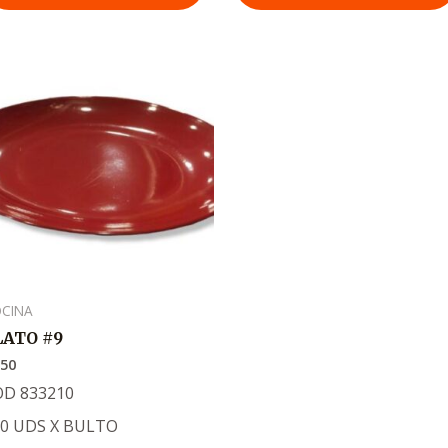
CINA
LATO #9
850
OD 833210
20 UDS X BULTO