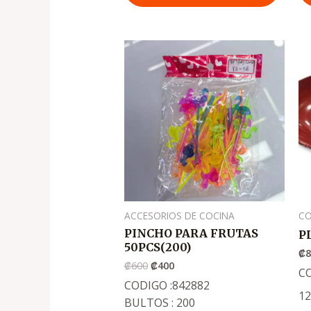
El
El
precio
precio
original
actual
era:
es:
.
.
₡600
₡400
ACCESORIOS DE COCINA
CO
PINCHO PARA FRUTAS
P
50PCS(200)
₡
₡
600
₡
400
C
CODIGO :842882
1
BULTOS : 200