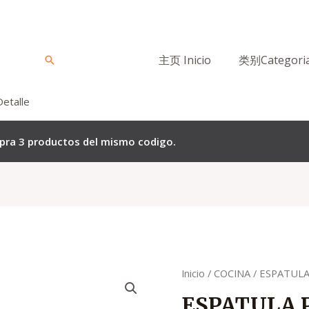
主页 Inicio
类别Categori
Buscar
Detalle
mpra 3 productos del mismo codigo.
El
El
Quantity
Inicio
/
COCINA
/ ESPATULA
precio
preci
ESPATULA 
original
actua