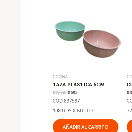
El
El
precio
precio
original
actual
era:
es:
.
.
₡2,650
₡695
COCINA
CO
TAZA PLASTICA 6CM
C
₡
2,650
₡
695
₡
COD 837587
C
108 UDS X BULTO
7
AÑADIR AL CARRITO