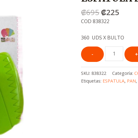
era:
es:
₡
695
₡
225
.
.
₡695
₡225
COD 838322
360 UDS X BULTO
SKU:
838322
Categoría:
C
Etiquetas:
ESPATULA
,
PAN