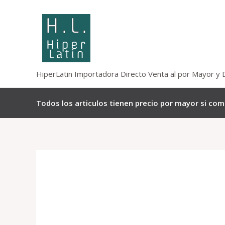
Omitir
e
ir
al
contenido
HiperLatin Importadora Directo Venta al por Mayor y 
Todos los articulos tienen precio por mayor si co