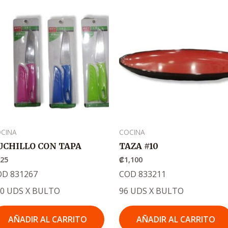
CINA
COCINA
UCHILLO CON TAPA
TAZA #10
325
₡
1,100
OD 831267
COD 833211
20 UDS X BULTO
96 UDS X BULTO
AÑADIR AL CARRITO
AÑADIR AL CARRITO