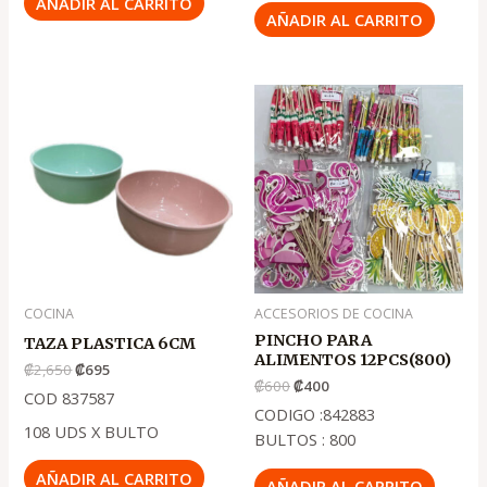
AÑADIR AL CARRITO
AÑADIR AL CARRITO
El
El
El
El
precio
precio
precio
precio
original
actual
original
actual
era:
es:
era:
es:
.
.
.
.
₡2,650
₡695
₡600
₡400
COCINA
ACCESORIOS DE COCINA
PINCHO PARA
TAZA PLASTICA 6CM
ALIMENTOS 12PCS(800)
₡
2,650
₡
695
₡
600
₡
400
COD 837587
CODIGO :842883
108 UDS X BULTO
BULTOS : 800
AÑADIR AL CARRITO
AÑADIR AL CARRITO