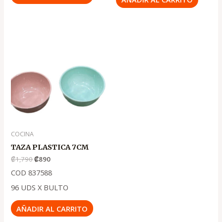
El
El
precio
precio
original
actual
era:
es:
.
.
₡1,790
₡890
COCINA
TAZA PLASTICA 7CM
₡
1,790
₡
890
COD 837588
96 UDS X BULTO
AÑADIR AL CARRITO