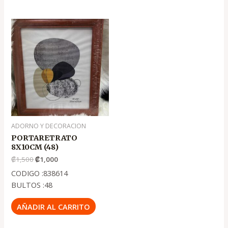
El
El
precio
precio
original
actual
era:
es:
.
.
₡1,500
₡1,000
ADORNO Y DECORACION
PORTARETRATO
8X10CM (48)
₡
1,500
₡
1,000
CODIGO :838614
BULTOS :48
AÑADIR AL CARRITO