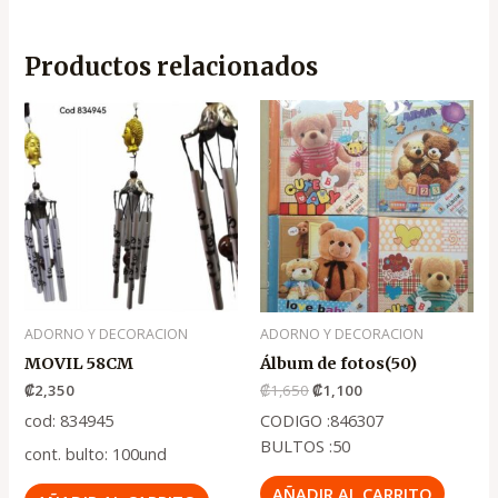
Productos relacionados
El
El
precio
precio
original
actual
era:
es:
.
.
₡1,650
₡1,100
ADORNO Y DECORACION
ADORNO Y DECORACION
MOVIL 58CM
Álbum de fotos(50)
₡
2,350
₡
1,650
₡
1,100
cod: 834945
CODIGO :846307
BULTOS :50
cont. bulto: 100und
AÑADIR AL CARRITO