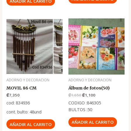
AÑADIR AL CARRITO
El
El
precio
precio
original
actual
era:
es:
.
.
₡1,650
₡1,100
ADORNO Y DECORACION
ADORNO Y DECORACION
MOVIL 86 CM
Álbum de fotos(50)
₡
7,350
₡
1,650
₡
1,100
cod: 834936
CODIGO :846305
BULTOS :50
cont. bulto: 48und
AÑADIR AL CARRITO
AÑADIR AL CARRITO