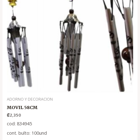
ADORNO Y DECORACION
MOVIL 58CM
₡
2,350
cod: 834945
cont. bulto: 100und