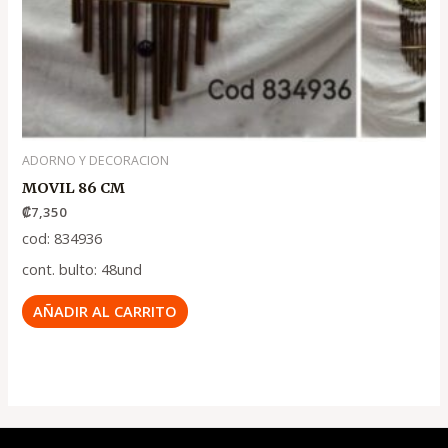
ADORNO Y DECORACION
MOVIL 86 CM
₡
7,350
cod: 834936
cont. bulto: 48und
AÑADIR AL CARRITO