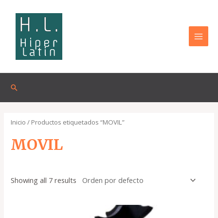
Omitir
MAI
e
MEN
ir
al
contenido
Buscar
Inicio
/ Productos etiquetados “MOVIL”
MOVIL
Showing all 7 results