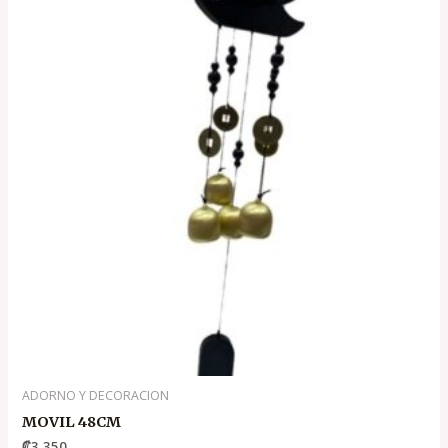
ADORNO Y DECORACION
MOVIL 48CM
₡
3,350