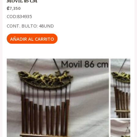
MOVIL 85 CM
₡
7,350
COD:834935
CONT. BULTO: 48UND
AÑADIR AL CARRITO