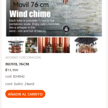
ADORNO Y DECORACION
MOVIL 76CM
₡
13,900
cod: 834942
cont. bulto: 24und
AÑADIR AL CARRITO