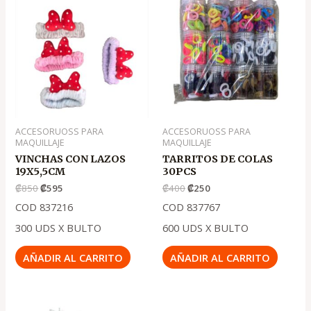
precio
precio
precio
precio
original
actual
original
actual
era:
es:
era:
es:
.
.
.
.
₡850
₡595
₡400
₡250
ACCESORUOSS PARA
ACCESORUOSS PARA
MAQUILLAJE
MAQUILLAJE
VINCHAS CON LAZOS
TARRITOS DE COLAS
19X5,5CM
30PCS
₡
850
₡
595
₡
400
₡
250
COD 837216
COD 837767
300 UDS X BULTO
600 UDS X BULTO
AÑADIR AL CARRITO
AÑADIR AL CARRITO
El
El