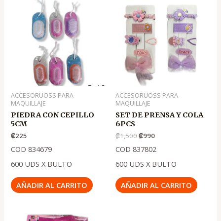
precio
precio
original
actual
era:
es:
.
.
₡1,500
₡990
ACCESORUOSS PARA
ACCESORUOSS PARA
MAQUILLAJE
MAQUILLAJE
PIEDRA CON CEPILLO
SET DE PRENSA Y COLA
5CM
6PCS
₡
225
₡
1,500
₡
990
COD 834679
COD 837802
600 UDS X BULTO
600 UDS X BULTO
AÑADIR AL CARRITO
AÑADIR AL CARRITO
El
El