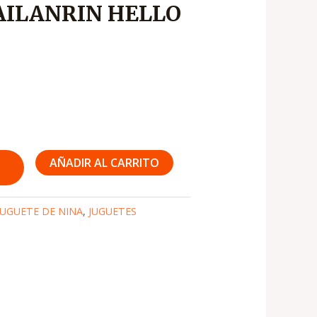
AILANRIN HELLO
s:
3,950
AÑADIR AL CARRITO
JUGUETE DE NINA
,
JUGUETES