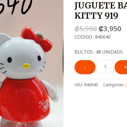
JUGUETE B
era:
e
.
.
KITTY 919
₡5,950
₡
₡
5,950
₡
3,950
CODIGO : 840640
BULTOS : 48 UNIDADS
SKU:
840640
Categorías: