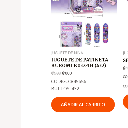
.
.
₡900
₡600
JUGUETE DE NINA
JU
JUGUETE DE PATINETA
S
KUROMI K032-1H (432)
₡
1
₡
900
₡
600
co
CODIGO :845656
co
BULTOS :432
AÑADIR AL CARRITO