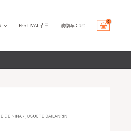
a
FESTIVAL节日
购物车 Cart
E DE NINA
/ JUGUETE BAILANRIN
recio
ctual