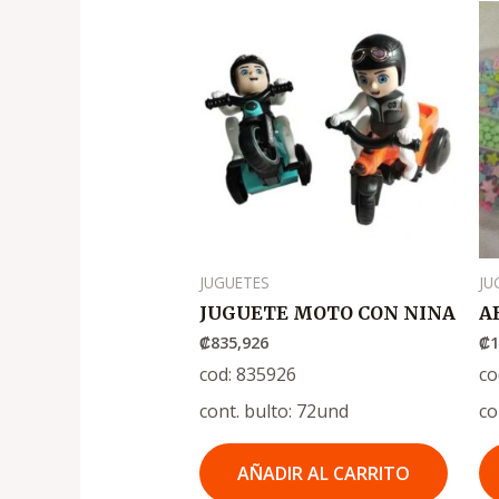
JUGUETES
JU
JUGUETE MOTO CON NINA
A
₡
835,926
₡
1
cod: 835926
co
cont. bulto: 72und
co
AÑADIR AL CARRITO