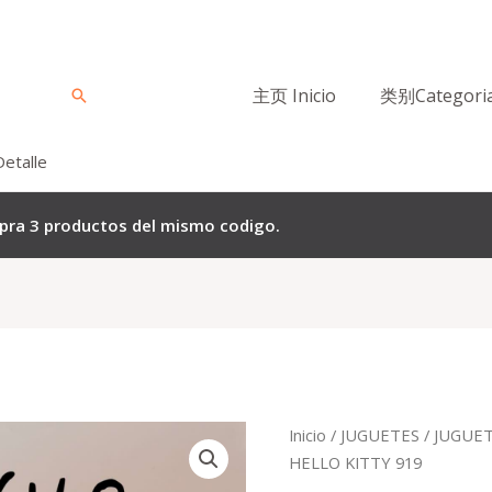
主页 Inicio
类别Categori
Buscar
Detalle
mpra 3 productos del mismo codigo.
El
El
Quantity
Inicio
/
JUGUETES
/
JUGUET
precio
p
HELLO KITTY 919
original
a