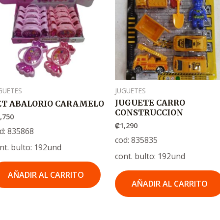
GUETES
JUGUETES
JUGUETE CARRO
ET ABALORIO CARAMELO
CONSTRUCCION
,750
₡
1,290
d: 835868
cod: 835835
nt. bulto: 192und
cont. bulto: 192und
AÑADIR AL CARRITO
AÑADIR AL CARRITO