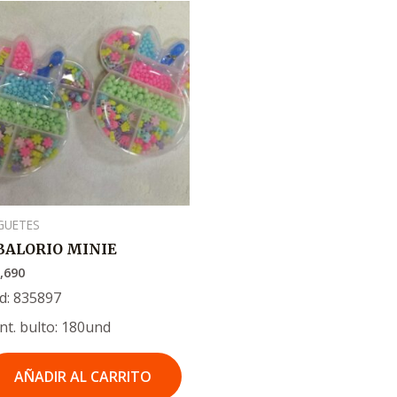
GUETES
BALORIO MINIE
,690
d: 835897
nt. bulto: 180und
AÑADIR AL CARRITO