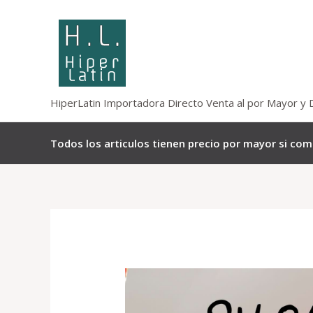
Omitir
e
ir
al
contenido
HiperLatin Importadora Directo Venta al por Mayor y 
Todos los articulos tienen precio por mayor si co