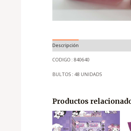
Descripción
CODIGO : 840640
BULTOS : 48 UNIDADS
Productos relacionad
El
El
precio
precio
original
actual
era:
es: