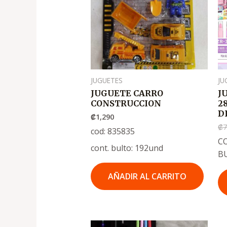
JUGUETES
JU
JUGUETE CARRO
J
CONSTRUCCION
2
D
₡
1,290
₡
7
cod: 835835
CO
cont. bulto: 192und
B
AÑADIR AL CARRITO
El
El