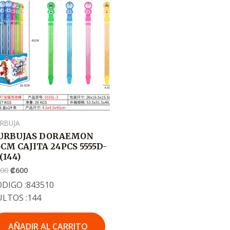
precio
precio
original
actual
era:
es:
.
.
₡900
₡600
RBUJA
URBUJAS DORAEMON
5CM CAJITA 24PCS 5555D-
(144)
900
₡
600
DIGO :843510
ULTOS :144
AÑADIR AL CARRITO