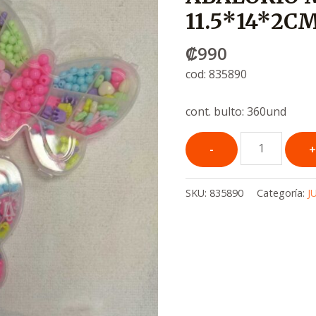
11.5*14*2C
₡
990
cod: 835890
cont. bulto: 360und
SKU:
835890
Categoría:
J