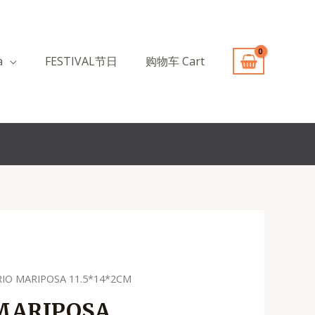
a
FESTIVAL节日
购物车 Cart
IO MARIPOSA 11.5*14*2CM
MARIPOSA