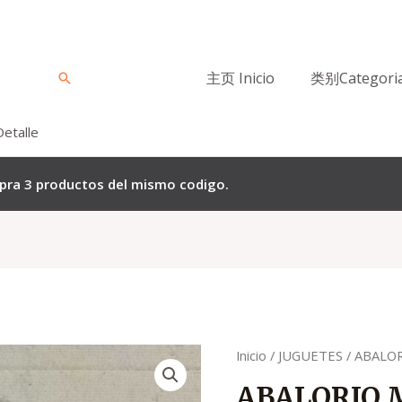
主页 Inicio
类别Categori
Buscar
Detalle
mpra 3 productos del mismo codigo.
Quantity
Inicio
/
JUGUETES
/ ABALOR
ABALORIO 