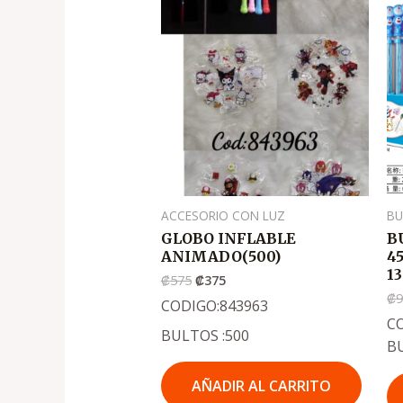
precio
precio
original
actual
era:
es:
.
.
₡575
₡375
ACCESORIO CON LUZ
BU
GLOBO INFLABLE
B
ANIMADO(500)
4
13
₡
575
₡
375
₡
CODIGO:843963
CO
BULTOS :500
B
AÑADIR AL CARRITO