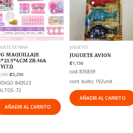
₡7,500
₡5,250
GUETE DE NINA
JUGUETES
UG MAQUILLAJE
JUGUETE AVION
8*21.5*4CM ZR-36A
₡
1,150
IY(72)
cod: 835839
,500
₡
5,250
cont. bulto: 192und
DIGO :843523
ULTOS :72
AÑADIR AL CARRITO
AÑADIR AL CARRITO
El
El