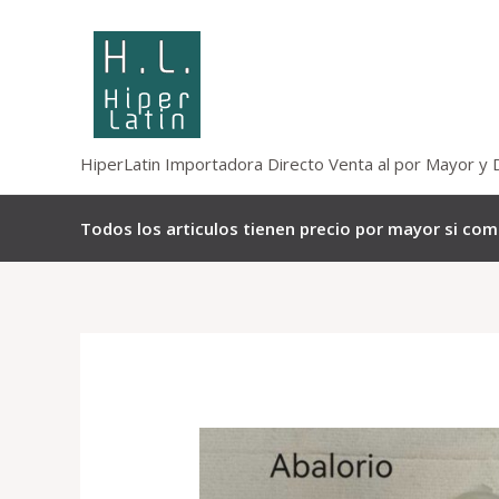
Omitir
e
ir
al
contenido
HiperLatin Importadora Directo Venta al por Mayor y 
Todos los articulos tienen precio por mayor si co