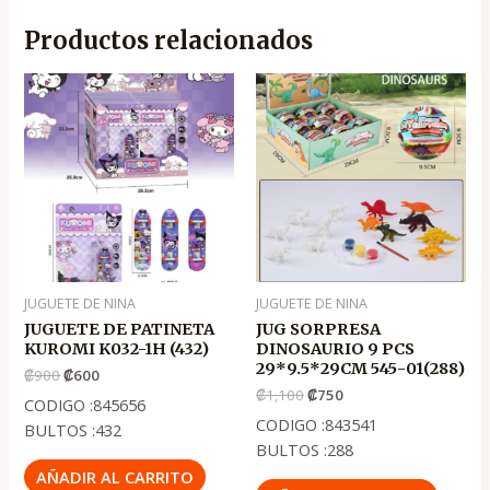
Productos relacionados
El
El
El
El
precio
precio
precio
precio
original
actual
original
actual
era:
es:
era:
es:
.
.
.
.
₡900
₡600
₡1,100
₡750
JUGUETE DE NINA
JUGUETE DE NINA
JUGUETE DE PATINETA
JUG SORPRESA
KUROMI K032-1H (432)
DINOSAURIO 9 PCS
29*9.5*29CM 545-01(288)
₡
900
₡
600
₡
1,100
₡
750
CODIGO :845656
CODIGO :843541
BULTOS :432
BULTOS :288
AÑADIR AL CARRITO