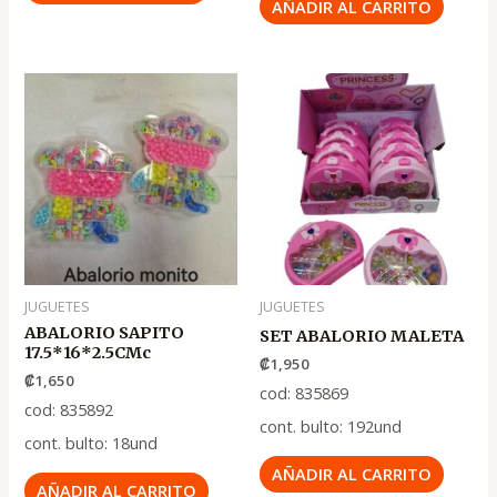
AÑADIR AL CARRITO
JUGUETES
JUGUETES
ABALORIO SAPITO
SET ABALORIO MALETA
17.5*16*2.5CMc
₡
1,950
₡
1,650
cod: 835869
cod: 835892
cont. bulto: 192und
cont. bulto: 18und
AÑADIR AL CARRITO
AÑADIR AL CARRITO