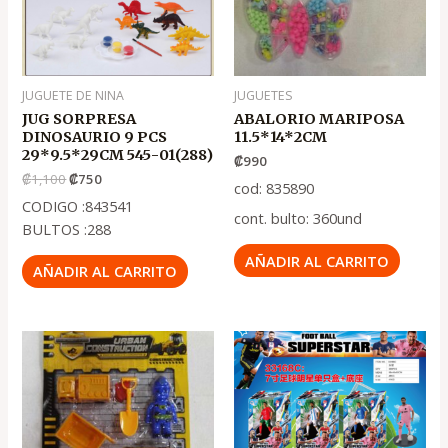
JUGUETE DE NINA
JUGUETES
JUG SORPRESA
ABALORIO MARIPOSA
DINOSAURIO 9 PCS
11.5*14*2CM
29*9.5*29CM 545-01(288)
₡
990
₡
1,100
₡
750
cod: 835890
CODIGO :843541
cont. bulto: 360und
BULTOS :288
AÑADIR AL CARRITO
AÑADIR AL CARRITO
El
El
precio
precio
original
actual
era:
es:
.
.
₡4,250
₡2,850