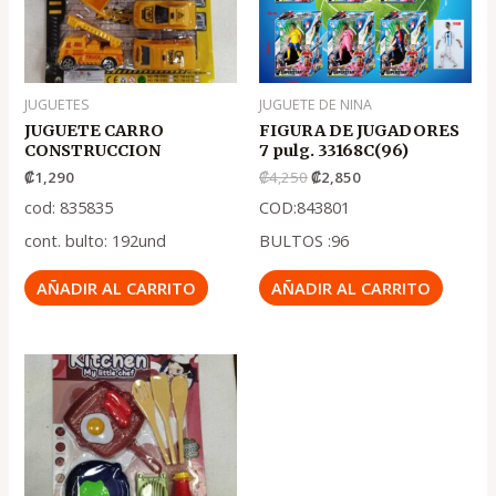
JUGUETES
JUGUETE DE NINA
JUGUETE CARRO
FIGURA DE JUGADORES
CONSTRUCCION
7 pulg. 33168C(96)
₡
1,290
₡
4,250
₡
2,850
cod: 835835
COD:843801
cont. bulto: 192und
BULTOS :96
AÑADIR AL CARRITO
AÑADIR AL CARRITO