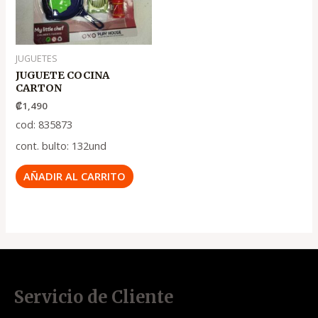
JUGUETES
JUGUETE COCINA
CARTON
₡
1,490
cod: 835873
cont. bulto: 132und
AÑADIR AL CARRITO
Servicio de Cliente