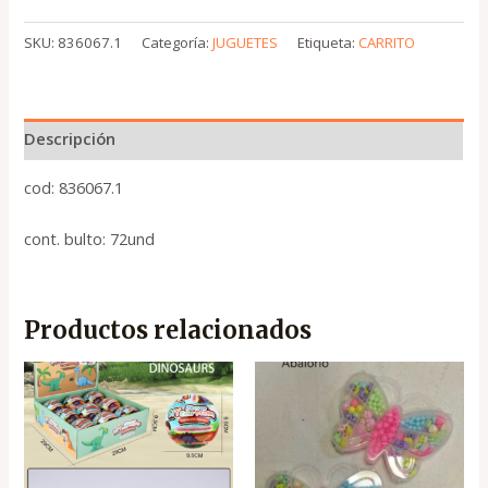
SKU:
836067.1
Categoría:
JUGUETES
Etiqueta:
CARRITO
Descripción
cod: 836067.1
cont. bulto: 72und
Productos relacionados
El
El
precio
precio
original
actual
era:
es:
.
.
₡1,100
₡750