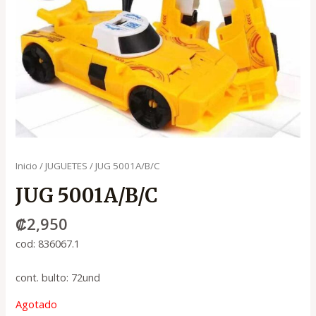
Inicio
/
JUGUETES
/ JUG 5001A/B/C
JUG 5001A/B/C
₡
2,950
cod: 836067.1
cont. bulto: 72und
Agotado