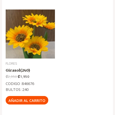
El
El
precio
precio
original
actual
era:
es:
.
.
₡2,950
₡1,950
FLORES
Girasol(240)
₡
2,950
₡
1,950
CODIGO :846676
BULTOS :240
AÑADIR AL CARRITO