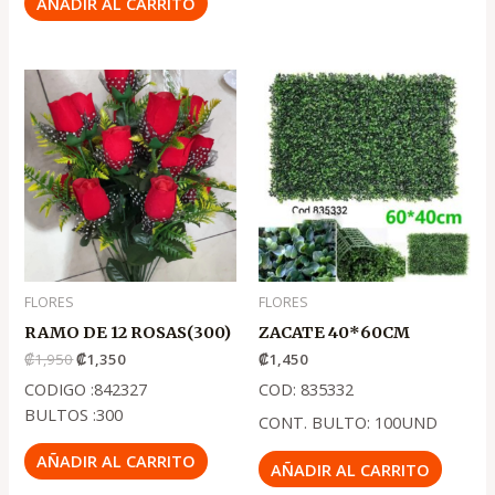
AÑADIR AL CARRITO
El
El
precio
precio
original
actual
era:
es:
.
.
₡1,950
₡1,350
FLORES
FLORES
RAMO DE 12 ROSAS(300)
ZACATE 40*60CM
₡
1,950
₡
1,350
₡
1,450
CODIGO :842327
COD: 835332
BULTOS :300
CONT. BULTO: 100UND
AÑADIR AL CARRITO
AÑADIR AL CARRITO