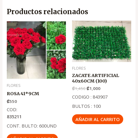
Productos relacionados
El
El
precio
precio
original
actual
era:
es:
.
.
₡1,450
₡1,000
FLORES
ZACATE ARTIFICIAL
40x60CM (100)
FLORES
₡
1,450
₡
1,000
ROSA 41*9CM
CODIGO : 843907
₡
550
BULTOS : 100
COD:
835211
AÑADIR AL CARRITO
CONT. BULTO: 600UND