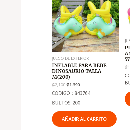
precio
precio
original
actual
era:
es:
.
.
₡2,100
₡1,390
JU
P
A
JUEGO DE EXTERIOR
57
INFLABLE PARA BEBE
₡
1
DINOSAURIO TALLA
CO
M(200)
B
₡
2,100
₡
1,390
CODIGO；843764
BULTOS: 200
AÑADIR AL CARRITO