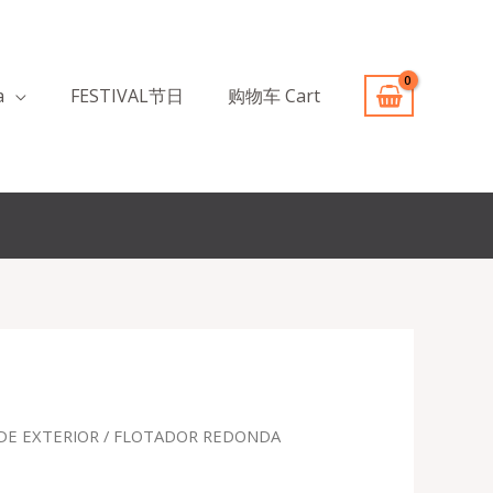
a
FESTIVAL节日
购物车 Cart
El
DE EXTERIOR
/ FLOTADOR REDONDA
precio
l
actual