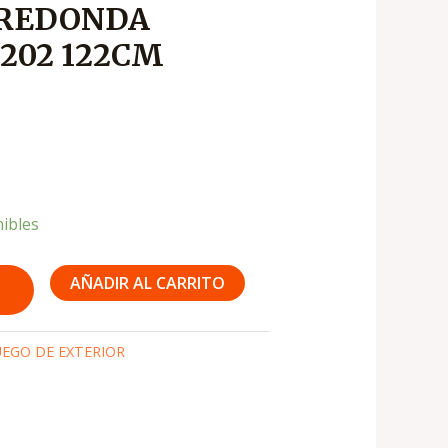
 REDONDA
es:
202 122CM
0
₡7,500
nibles
AÑADIR AL CARRITO
UEGO DE EXTERIOR