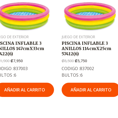
precio
precio
precio
precio
original
actual
original
actual
era:
es:
era:
es:
.
.
.
.
₡11,900
₡7,950
₡8,500
₡5,750
EGO DE EXTERIOR
JUEGO DE EXTERIOR
ISCINA INFLABLE 3
PISCINA INFLABLE 3
NILLOS 147cmX33cm
ANILLOS 114cmX25cm
422(6)
57412(6)
1,900
₡
7,950
₡
8,500
₡
5,750
DIGO :837003
CODIGO :837002
ULTOS :6
BULTOS :6
AÑADIR AL CARRITO
AÑADIR AL CARRITO