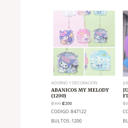
El
El
precio
precio
original
actual
era:
es:
.
.
₡300
₡200
ADORNO Y DECORACION
JU
ABANICOS MY MELODY
J
(1200)
F
₡
300
₡
200
₡
2
CODIGO :847122
C
BULTOS :1200
B