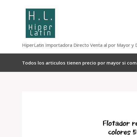
Omitir
e
ir
al
contenido
HiperLatin Importadora Directo Venta al por Mayor y 
Todos los articulos tienen precio por mayor si co