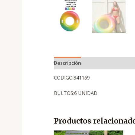
Descripción
CODIGO:841169
BULTOS:6 UNIDAD
Productos relacionad
El
El