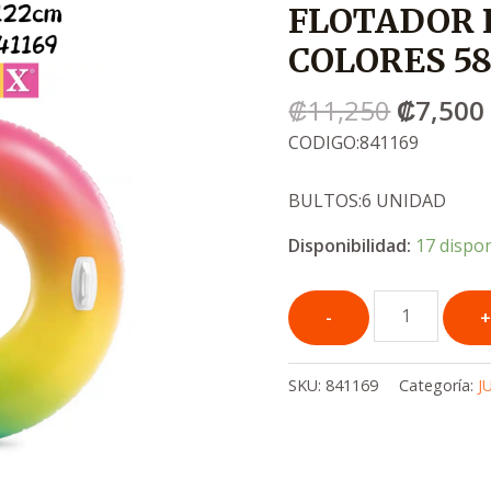
FLOTADOR
era:
.
.
COLORES 58
₡11,25
₡
11,250
₡
7,500
CODIGO:841169
BULTOS:6 UNIDAD
Disponibilidad:
17 dispo
SKU:
841169
Categoría:
J