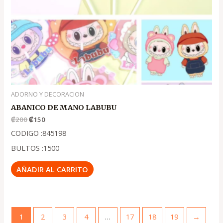
ADORNO Y DECORACION
ABANICO DE MANO LABUBU
₡
200
₡
150
CODIGO :845198
BULTOS :1500
AÑADIR AL CARRITO
1
2
3
4
…
17
18
19
→