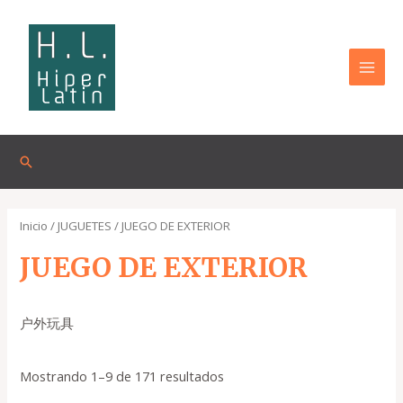
Omitir
MAI
e
MEN
ir
al
contenido
Buscar
Inicio
/
JUGUETES
/ JUEGO DE EXTERIOR
JUEGO DE EXTERIOR
户外玩具
Mostrando 1–9 de 171 resultados