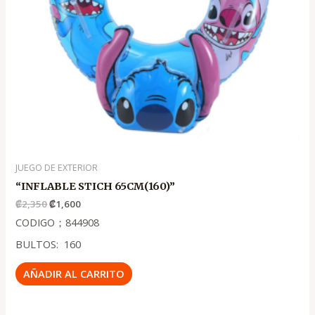
JUEGO DE EXTERIOR
“INFLABLE STICH 65CM(160)”
₡
2,350
₡
1,600
CODIGO；844908
BULTOS: 160
AÑADIR AL CARRITO