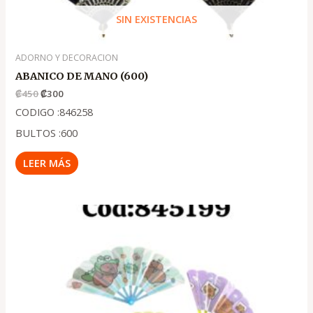
SIN EXISTENCIAS
ADORNO Y DECORACION
ABANICO DE MANO (600)
₡
450
₡
300
CODIGO :846258
BULTOS :600
LEER MÁS
El
El
precio
precio
original
actual
era:
es:
.
.
₡300
₡200