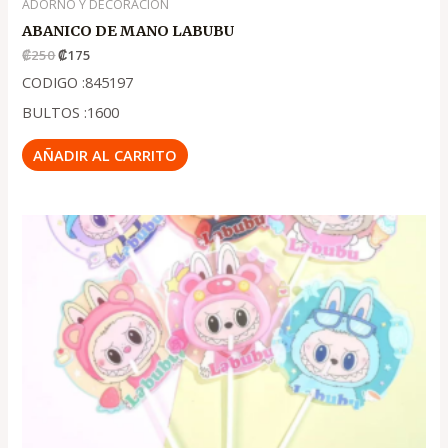
ADORNO Y DECORACION
ABANICO DE MANO LABUBU
₡
250
₡
175
CODIGO :845197
BULTOS :1600
AÑADIR AL CARRITO
El
El
precio
precio
original
actual
era:
es:
.
.
₡200
₡150