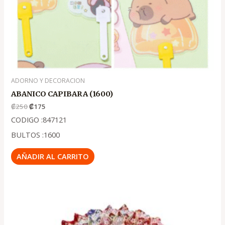
ADORNO Y DECORACION
ABANICO CAPIBARA (1600)
₡
250
₡
175
CODIGO :847121
BULTOS :1600
AÑADIR AL CARRITO
El
El
precio
precio
original
actual
era:
es:
.
.