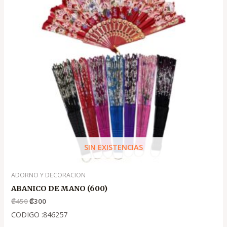
₡450
₡300
SIN EXISTENCIAS
ADORNO Y DECORACION
ABANICO DE MANO (600)
₡
450
₡
300
CODIGO :846257