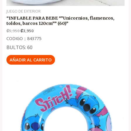
JUEGO DE EXTERIOR
“INFLABLE PARA BEBE “”Unicornios, flamencos,
toldos, barcos 120cm”” (60)”
₡
5,950
₡
3,950
CODIGO；843775
BULTOS: 60
AÑADIR AL CARRITO
El
El
precio
precio
original
actual
era:
es:
.
.
₡2,350
₡1,600