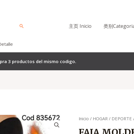
主页 Inicio
类别Categori
Buscar
Detalle
mpra 3 productos del mismo codigo.
Quantity
Inicio
/
HOGAR
/
DEPORTE
FAJA MOL