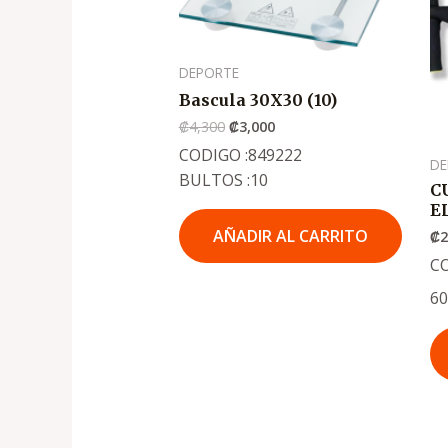
₡4,300
₡3,000
DEPORTE
Bascula 30X30 (10)
₡
4,300
₡
3,000
CODIGO :849222
DE
BULTOS :10
C
E
AÑADIR AL CARRITO
₡
2
C
6