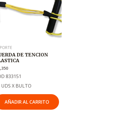
PORTE
UERDA DE TENCION
LASTICA
,350
OD 833151
0 UDS X BULTO
AÑADIR AL CARRITO