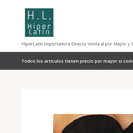
Omitir
e
ir
al
contenido
HiperLatin Importadora Directo Venta al por Mayor y 
Todos los articulos tienen precio por mayor si co