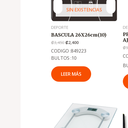
SIN EXISTENCIAS
DEPORTE
DE
P
BASCULA 26X26cm(10)
A
₡
3,450
₡
2,400
₡
CODIGO :849223
C
BULTOS :10
B
LEER MÁS
El
El
precio
precio
original
actual
era:
es:
.
.