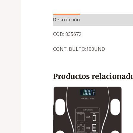
Descripción
COD: 835672
CONT. BULTO:100UND
Productos relacionad
El
El
precio
precio
original
actual
era:
es:
.
.
₡3,450
₡2,400