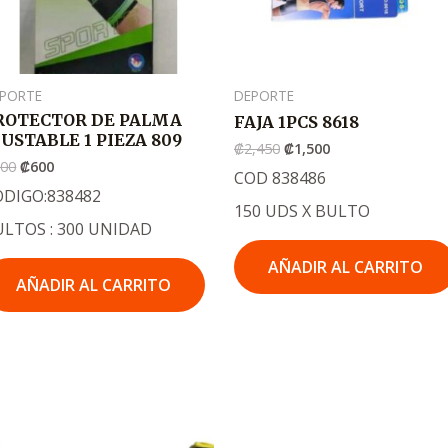
PORTE
DEPORTE
ROTECTOR DE PALMA
FAJA 1PCS 8618
JUSTABLE 1 PIEZA 809
₡
2,450
₡
1,500
900
₡
600
COD 838486
ODIGO:838482
150 UDS X BULTO
ULTOS : 300 UNIDAD
AÑADIR AL CARRITO
AÑADIR AL CARRITO