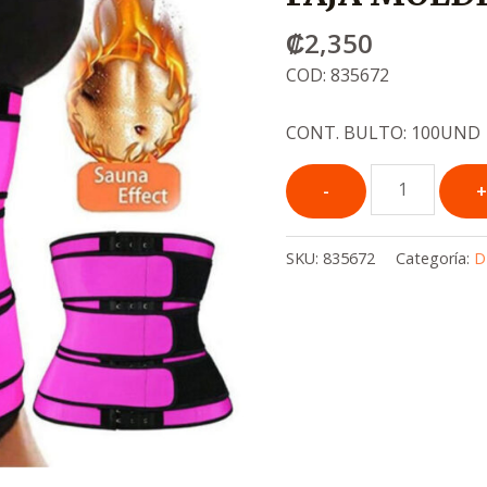
₡
2,350
COD: 835672
CONT. BULTO: 100UND
SKU:
835672
Categoría:
D