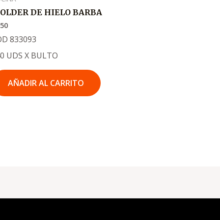
OLDER DE HIELO BARBA
950
OD 833093
40 UDS X BULTO
AÑADIR AL CARRITO