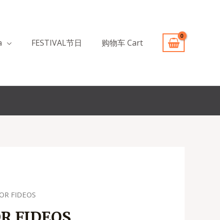
a
FESTIVAL节日
购物车 Cart
OR FIDEOS
R FIDEOS