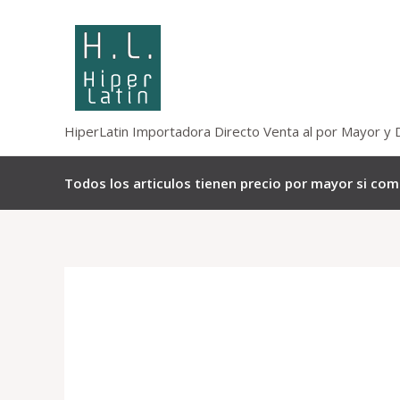
Omitir
e
ir
al
contenido
HiperLatin Importadora Directo Venta al por Mayor y 
Todos los articulos tienen precio por mayor si co