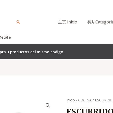
主页 Inicio
类别Categori
Buscar
Detalle
mpra 3 productos del mismo codigo.
Quantity
Inicio
/
COCINA
/ ESCURRID
ESCURRIDO