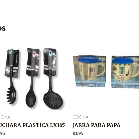
os
CINA
COCINA
UCHARA PLASTICA LX165
JARRA PARA PAPA
795
₡
695