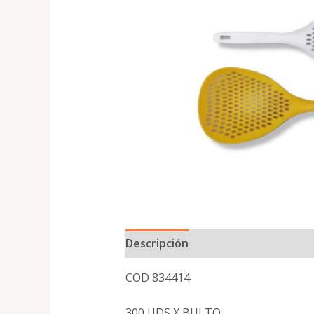
Descripción
COD 834414
300 UDS X BULTO