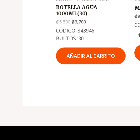
BOTELLA AGUA
M
1000ML(30)
₡
₡
5,500
₡
3,700
C
CODIGO :843946
1
BULTOS :30
AÑADIR AL CARRITO