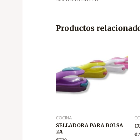
Productos relacionad
COCINA
CO
SELLADORA PARA BOLSA
C
2A
₡
₡
720