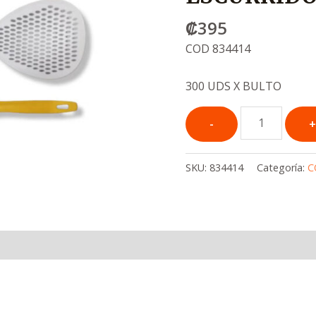
₡
395
COD 834414
300 UDS X BULTO
SKU:
834414
Categoría:
C