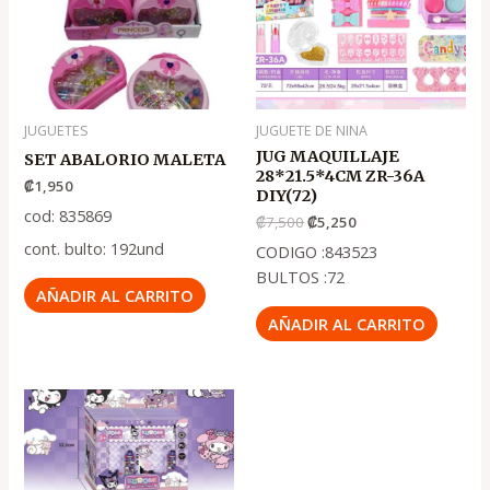
₡7,500
₡5,250
JUGUETES
JUGUETE DE NINA
JUG MAQUILLAJE
SET ABALORIO MALETA
28*21.5*4CM ZR-36A
₡
1,950
DIY(72)
cod: 835869
₡
7,500
₡
5,250
cont. bulto: 192und
CODIGO :843523
BULTOS :72
AÑADIR AL CARRITO
AÑADIR AL CARRITO
El
El
precio
precio
original
actual
era:
es:
.
.
₡900
₡600