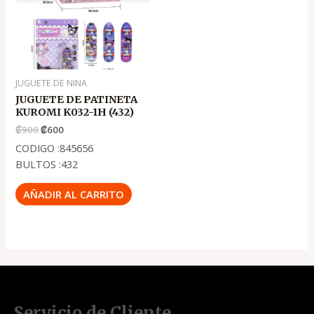
JUGUETE DE NINA
JUGUETE DE PATINETA
KUROMI K032-1H (432)
₡
900
₡
600
CODIGO :845656
BULTOS :432
AÑADIR AL CARRITO
Servicio de Cliente