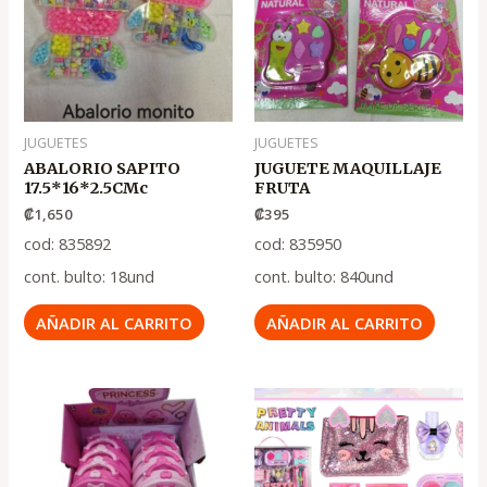
JUGUETES
JUGUETES
ABALORIO SAPITO
JUGUETE MAQUILLAJE
17.5*16*2.5CMc
FRUTA
₡
1,650
₡
395
cod: 835892
cod: 835950
cont. bulto: 18und
cont. bulto: 840und
AÑADIR AL CARRITO
AÑADIR AL CARRITO
El
El
precio
precio
original
actual
era:
es:
.
.