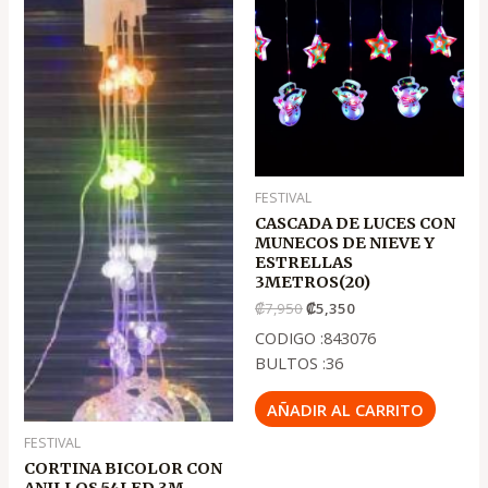
original
actual
original
actual
era:
es:
era:
es:
.
.
.
.
₡5,500
₡3,750
₡7,950
₡5,350
FESTIVAL
CASCADA DE LUCES CON
MUNECOS DE NIEVE Y
ESTRELLAS
3METROS(20)
₡
7,950
₡
5,350
CODIGO :843076
BULTOS :36
AÑADIR AL CARRITO
FESTIVAL
CORTINA BICOLOR CON
ANILLOS 54LED 3M