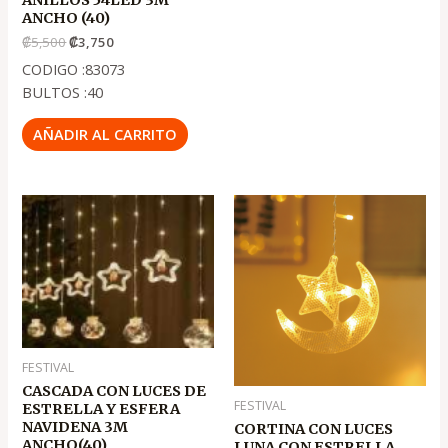
ANCHO (40)
₡
5,500
₡
3,750
CODIGO :83073
BULTOS :40
AÑADIR AL CARRITO
El
El
El
El
precio
precio
precio
precio
original
actual
original
actual
era:
es:
era:
es:
.
.
.
.
₡6,250
₡4,190
₡4,450
₡2,950
FESTIVAL
CASCADA CON LUCES DE
FESTIVAL
ESTRELLA Y ESFERA
NAVIDENA 3M
CORTINA CON LUCES
ANCHO(40)
LUNA CON ESTRELLA