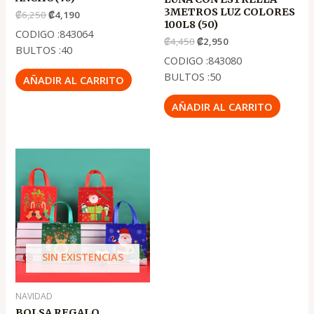
3METROS LUZ COLORES
₡
6,250
₡
4,190
100L8 (50)
CODIGO :843064
₡
4,450
₡
2,950
BULTOS :40
CODIGO :843080
BULTOS :50
AÑADIR AL CARRITO
AÑADIR AL CARRITO
El
El
precio
precio
original
actual
era:
es:
.
.
₡175
₡125
SIN EXISTENCIAS
NAVIDAD
BOLSA REGALO