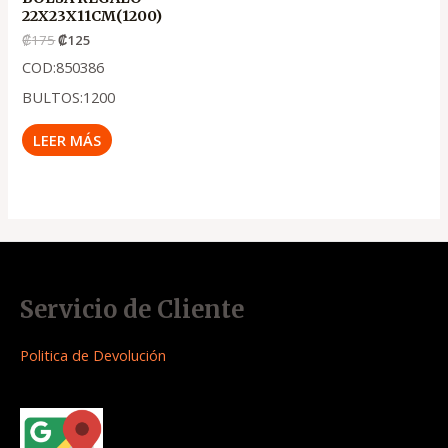
22X23X11CM(1200)
₡
175
₡
125
COD:850386
BULTOS:1200
LEER MÁS
Servicio de Cliente
Politica de Devolución