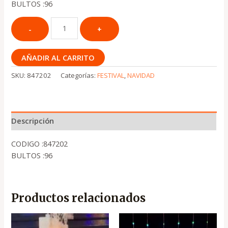
BULTOS :96
AÑADIR AL CARRITO
SKU:
847202
Categorías:
FESTIVAL
,
NAVIDAD
Descripción
CODIGO :847202
BULTOS :96
Productos relacionados
El
El
El
El
precio
precio
precio
precio