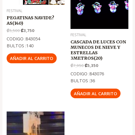
FESTIVAL
PEGATINAS NAVIDE?
AS(140)
₡
5,500
₡
3,750
FESTIVAL
CODIGO :843054
CASCADA DE LUCES CON
BULTOS :140
MUNECOS DE NIEVE Y
ESTRELLAS
AÑADIR AL CARRITO
3METROS(20)
₡
7,950
₡
5,350
CODIGO :843076
BULTOS :36
AÑADIR AL CARRITO
El
El
precio
precio
original
actual
era:
es:
.
.