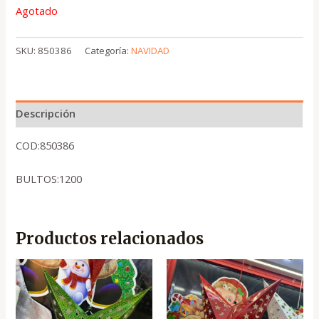
Agotado
SKU:
850386
Categoría:
NAVIDAD
Descripción
COD:850386
BULTOS:1200
Productos relacionados
El
El
El
El
precio
precio
precio
precio
original
actual
original
actual
era:
es:
era:
es:
.
.
.
.