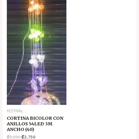
₡5,500
₡3,750
FESTIVAL
CORTINA BICOLOR CON
ANILLOS 54LED 3M
ANCHO (40)
₡
5,500
₡
3,750