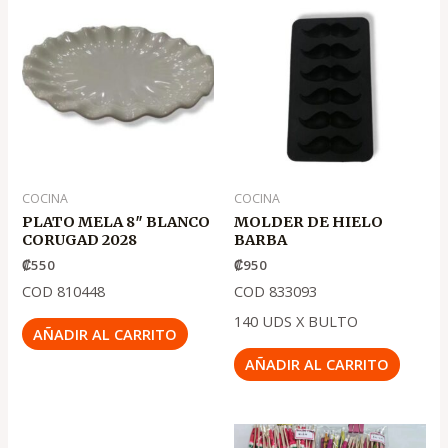
COCINA
COCINA
PLATO MELA 8″ BLANCO
MOLDER DE HIELO
CORUGAD 2028
BARBA
₡
550
₡
950
COD 810448
COD 833093
140 UDS X BULTO
AÑADIR AL CARRITO
AÑADIR AL CARRITO
El
El