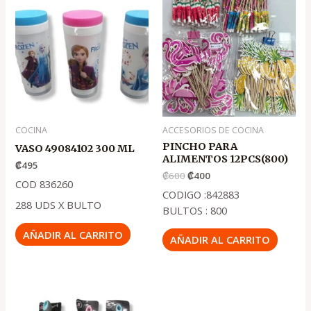
precio
precio
original
actual
era:
es:
.
.
₡600
₡400
COCINA
ACCESORIOS DE COCINA
PINCHO PARA
VASO 49084102 300 ML
ALIMENTOS 12PCS(800)
₡
495
₡
600
₡
400
COD 836260
CODIGO :842883
288 UDS X BULTO
BULTOS : 800
AÑADIR AL CARRITO
AÑADIR AL CARRITO