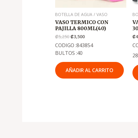
BOTELLA DE AGUA / VASO
BO
VASO TERMICO CON
V
PAJILLA 800ML(40)
3
₡
5,250
₡
3,500
₡
CODIGO :843854
C
BULTOS :40
2
AÑADIR AL CARRITO