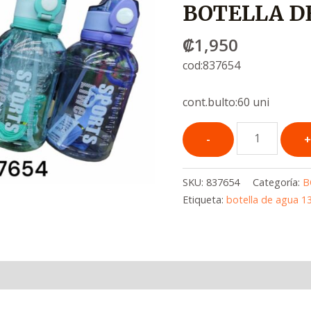
BOTELLA D
₡
1,950
cod:837654
cont.bulto:60 uni
SKU:
837654
Categoría:
B
Etiqueta:
botella de agua 1