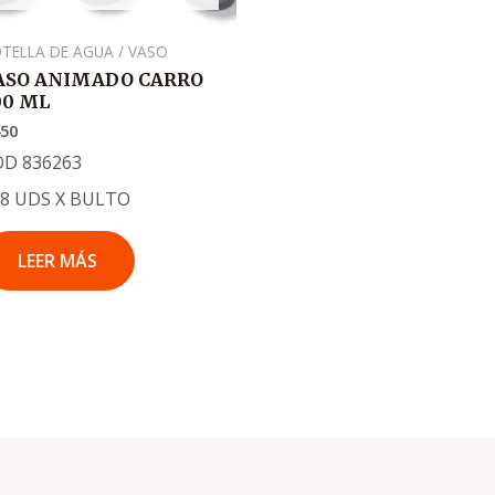
TELLA DE AGUA / VASO
ASO ANIMADO CARRO
00 ML
450
OD 836263
88 UDS X BULTO
LEER MÁS