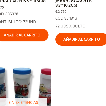
JARRA AGUACATE
ARRA CACTUS 9*10.5CM
8.7*10.2CM
875
₡
2,750
D: 835328
COD 834813
ONT. BULTO: 72UND
72 UDS X BULTO
AÑADIR AL CARRITO
AÑADIR AL CARRITO
SIN EXISTENCIAS