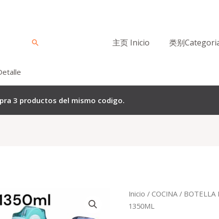
主页 Inicio
类别Categori
Buscar
Detalle
mpra 3 productos del mismo codigo.
Quantity
Inicio
/
COCINA
/
BOTELLA 
1350ML