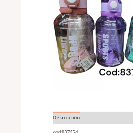
Descripción
cod:837654