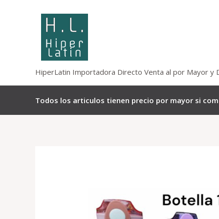
Omitir
e
ir
al
contenido
HiperLatin Importadora Directo Venta al por Mayor y 
Todos los articulos tienen precio por mayor si co