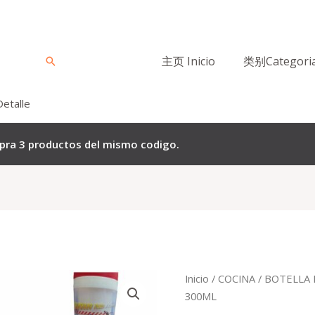
主页 Inicio
类别Categori
Buscar
Detalle
mpra 3 productos del mismo codigo.
Quantity
Inicio
/
COCINA
/
BOTELLA 
300ML