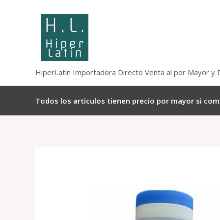
Omitir
e
ir
al
contenido
HiperLatin Importadora Directo Venta al por Mayor y 
Todos los articulos tienen precio por mayor si co