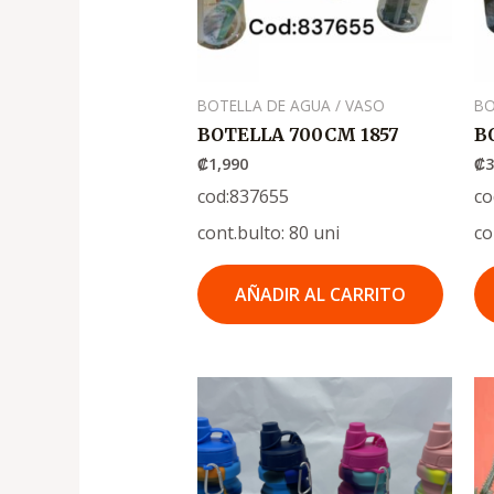
BOTELLA DE AGUA / VASO
BO
BOTELLA 700CM 1857
B
₡
1,990
₡
3
cod:837655
co
cont.bulto: 80 uni
co
AÑADIR AL CARRITO
El
El
precio
precio
original
actual
era:
es:
.
.
₡1,750
₡1,150