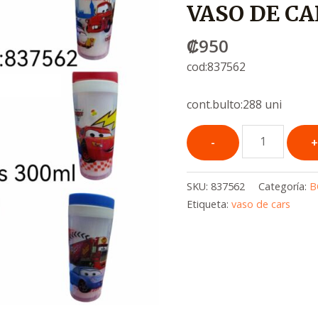
VASO DE C
₡
950
cod:837562
cont.bulto:288 uni
SKU:
837562
Categoría:
B
Etiqueta:
vaso de cars