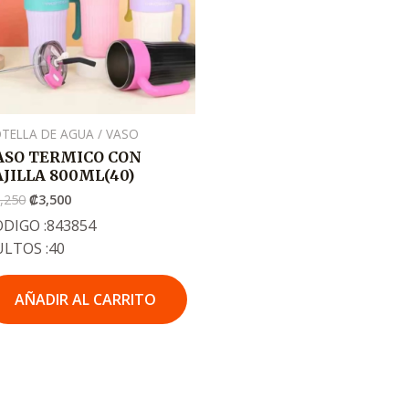
TELLA DE AGUA / VASO
ASO TERMICO CON
AJILLA 800ML(40)
,250
₡
3,500
DIGO :843854
ULTOS :40
AÑADIR AL CARRITO