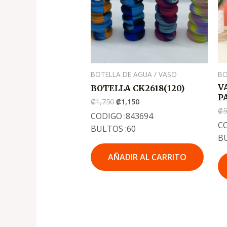
BOTELLA DE AGUA / VASO
BO
V
BOTELLA CK2618(120)
P
₡
1,750
₡
1,150
₡
5
CODIGO :843694
CO
BULTOS :60
B
AÑADIR AL CARRITO