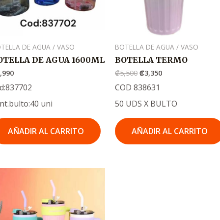
TELLA DE AGUA / VASO
BOTELLA DE AGUA / VASO
OTELLA DE AGUA 1600ML
BOTELLA TERMO
,990
₡
5,500
₡
3,350
d:837702
COD 838631
nt.bulto:40 uni
50 UDS X BULTO
AÑADIR AL CARRITO
AÑADIR AL CARRITO
El
El
precio
precio
original
actual
era:
es:
.
.
₡5,250
₡3,500