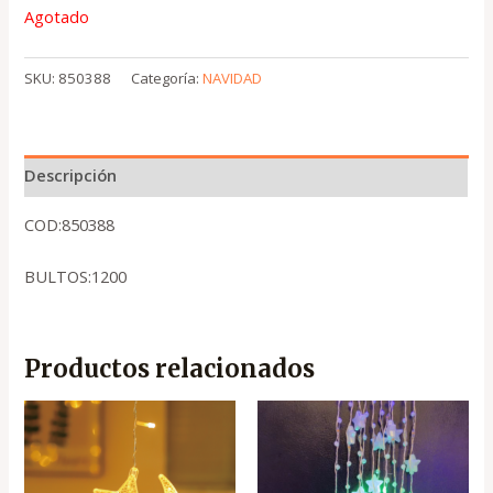
Agotado
SKU:
850388
Categoría:
NAVIDAD
Descripción
COD:850388
BULTOS:1200
Productos relacionados
El
El
El
El
precio
precio
precio
precio
original
actual
original
actual
era:
es:
era:
es:
.
.
.
.