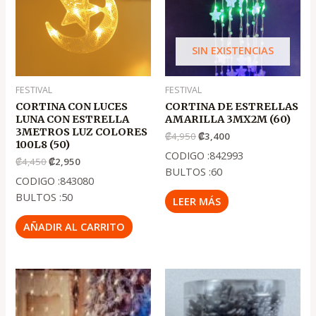
₡4,450
₡2,950
₡4,950
₡3,400
SIN EXISTENCIAS
FESTIVAL
FESTIVAL
CORTINA CON LUCES
CORTINA DE ESTRELLAS
LUNA CON ESTRELLA
AMARILLA 3MX2M (60)
3METROS LUZ COLORES
₡
4,950
₡
3,400
100L8 (50)
CODIGO :842993
₡
4,450
₡
2,950
BULTOS :60
CODIGO :843080
BULTOS :50
LEER MÁS
AÑADIR AL CARRITO
El
El
El
El
precio
precio
precio
precio
original
actual
original
actual
era:
es:
era:
es: