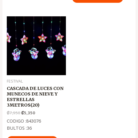
El
El
precio
precio
original
actual
era:
es:
.
.
₡7,950
₡5,350
FESTIVAL
CASCADA DE LUCES CON
MUNECOS DE NIEVE Y
ESTRELLAS
3METROS(20)
₡
7,950
₡
5,350
CODIGO :843076
BULTOS :36