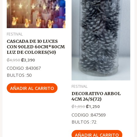
.
.
.
.
₡4,950
₡3,390
₡1,850
₡1,250
FESTIVAL
CASCADA DE 10 LUCES
CON 90LED 60CM*80CM
LUZ DE COLORES(50)
₡
4,950
₡
3,390
CODIGO :843067
BULTOS :50
FESTIVAL
AÑADIR AL CARRITO
DECORATIVO ARBOL
4CM 24/S(72)
₡
1,850
₡
1,250
CODIGO :847569
BULTOS :72
AÑADIR AL CARRITO