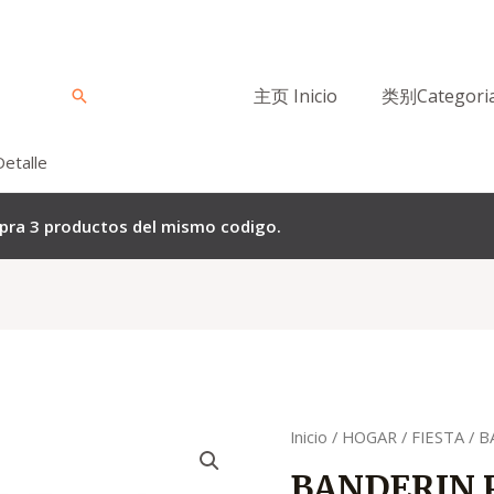
主页 Inicio
类别Categori
Buscar
Detalle
mpra 3 productos del mismo codigo.
Quantity
Inicio
/
HOGAR
/
FIESTA
/ B
BANDERIN 