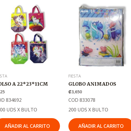
ESTA
FIESTA
OLSO A 22*23*11CM
GLOBO ANIMADOS
225
₡
3,650
OD 834692
COD 833078
200 UDS X BULTO
200 UDS X BULTO
AÑADIR AL CARRITO
AÑADIR AL CARRITO