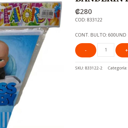
₡
280
COD: 833122
CONT. BULTO: 600UND
SKU:
833122-2
Categoría