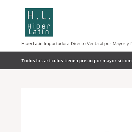
Omitir
e
ir
al
contenido
HiperLatin Importadora Directo Venta al por Mayor y 
Todos los articulos tienen precio por mayor si co