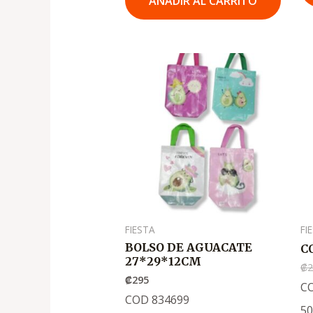
AÑADIR AL CARRITO
FIESTA
FI
BOLSO DE AGUACATE
C
27*29*12CM
₡
2
₡
295
C
COD 834699
5