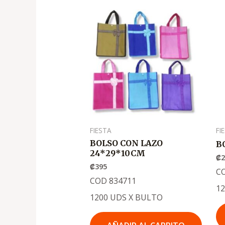
FIESTA
FI
BOLSO CON LAZO
B
24*29*10CM
₡
₡
395
C
COD 834711
1
1200 UDS X BULTO