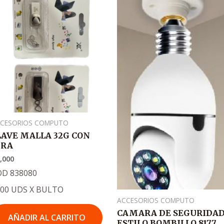
El
El
precio
precio
original
actual
era:
es:
.
.
₡11,000
₡7,500
CESORIOS COMPUTO
LAVE MALLA 32G CON
IRA
,000
OD 838080
000 UDS X BULTO
ACCESORIOS COMPUTO
CAMARA DE SEGURIDA
AÑADIR AL CARRITO
ESTILO BOMBILLO 8177