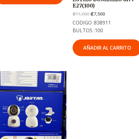
E27(100)
₡
11,000
₡
7,500
CODIGO :838911
BULTOS :100
AÑADIR AL CARRITO
El
El
precio
precio
original
actual
era:
es:
.
.
₡18,900
₡12,650