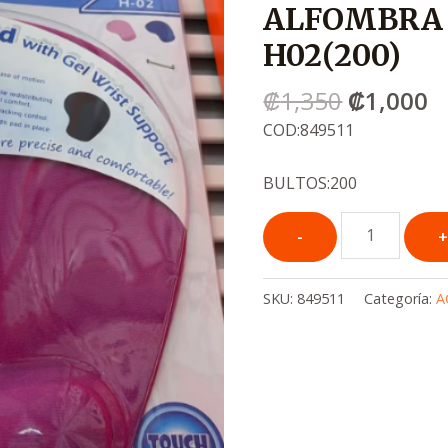
ALFOMBRA
era:
e
.
.
H02(200)
₡1,350
₡
₡
1,350
₡
1,000
COD:849511
BULTOS:200
SKU:
849511
Categoría:
A