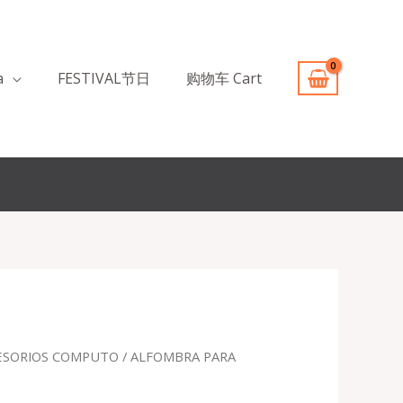
a
FESTIVAL节日
购物车 Cart
ESORIOS COMPUTO
/ ALFOMBRA PARA
recio
ctual