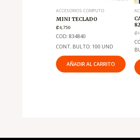
ACCESORIOS COMPUTO
AC
C
MINI TECLADO
8
₡
4,750
₡
1
COD: 834840
CO
CONT. BULTO: 100 UND
B
AÑADIR AL CARRITO