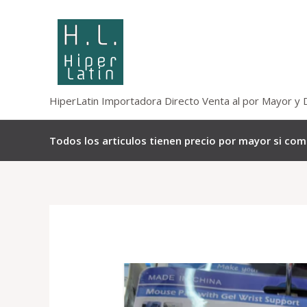
Omitir
e
ir
al
contenido
HiperLatin Importadora Directo Venta al por Mayor y 
Todos los articulos tienen precio por mayor si co