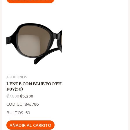
El
El
precio
precio
original
actual
era:
es:
.
.
₡7,800
₡5,200
AUDIFONOS
LENTE CON BLUETOOTH
F07(50)
₡
7,800
₡
5,200
CODIGO :843786
BULTOS :50
AÑADIR AL CARRITO