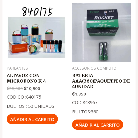
El
El
precio
precio
original
actual
era:
es:
.
.
₡15,000
₡10,900
PARLANTES
ACCESORIOS COMPUTO
ALTAVOZ CON
BATERIA
MICROFONO K-4
AAA(360)PAQUETITO DE
4UNIDAD
₡
15,000
₡
10,900
₡
1,350
CODIGO :840175
COD:843967
BULTOS : 50 UNIDADS
BULTOS:360
AÑADIR AL CARRITO
AÑADIR AL CARRITO