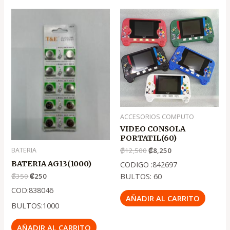
El
El
El
El
precio
precio
precio
precio
original
actual
original
actual
era:
es:
era:
es:
.
.
.
.
₡350
₡250
₡12,500
₡8,250
ACCESORIOS COMPUTO
VIDEO CONSOLA
PORTATIL(60)
BATERIA
₡
12,500
₡
8,250
BATERIA AG13(1000)
CODIGO :842697
BULTOS: 60
₡
350
₡
250
COD:838046
AÑADIR AL CARRITO
BULTOS:1000
AÑADIR AL CARRITO