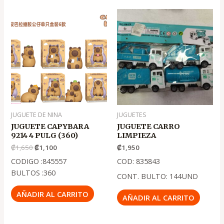
El
El
precio
precio
original
actual
era:
es:
.
.
₡1,650
₡1,100
JUGUETE DE NINA
JUGUETES
JUGUETE CAPYBARA
JUGUETE CARRO
9214 4 PULG (360)
LIMPIEZA
₡
1,650
₡
1,100
₡
1,950
CODIGO :845557
COD: 835843
BULTOS :360
CONT. BULTO: 144UND
AÑADIR AL CARRITO
AÑADIR AL CARRITO