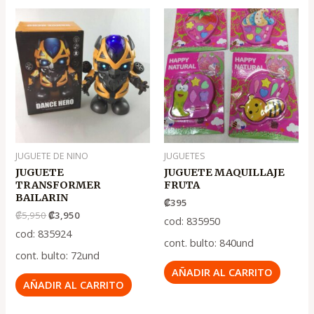
El
El
precio
precio
original
actual
era:
es:
.
.
₡5,950
₡3,950
JUGUETE DE NINO
JUGUETES
JUGUETE
JUGUETE MAQUILLAJE
TRANSFORMER
FRUTA
BAILARIN
₡
395
₡
5,950
₡
3,950
cod: 835950
cod: 835924
cont. bulto: 840und
cont. bulto: 72und
AÑADIR AL CARRITO
AÑADIR AL CARRITO