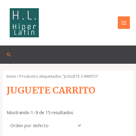
Omitir
MAI
e
MEN
ir
al
contenido
Buscar
Inicio
/ Productos etiquetados “JUGUETE CARRITO”
JUGUETE CARRITO
Mostrando 1–9 de 15 resultados