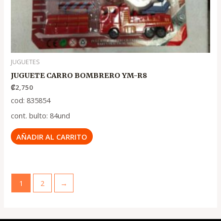
JUGUETES
JUGUETE CARRO BOMBRERO YM-R8
₡
2,750
cod: 835854
cont. bulto: 84und
AÑADIR AL CARRITO
1
2
→