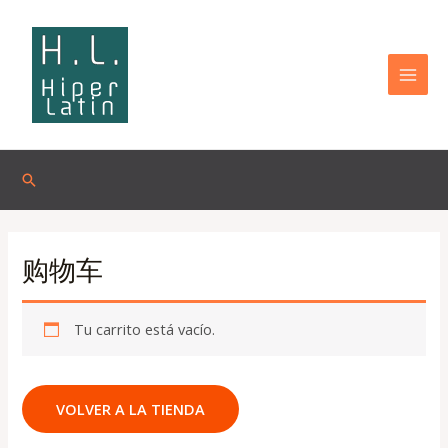
Omitir
MAI
e
MEN
ir
al
contenido
Buscar
购物车
Tu carrito está vacío.
VOLVER A LA TIENDA