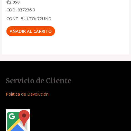
₡
2,950
COD: 837236.0
CONT. BULTO: 72UND
AÑADIR AL CARRITO
Servicio de Cliente
Politica de Devolución