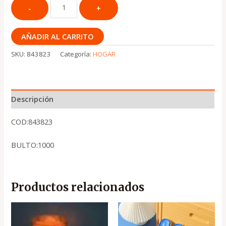
AÑADIR AL CARRITO
SKU:
843823
Categoría:
HOGAR
Descripción
COD:843823
BULTO:1000
Productos relacionados
El
El
El
El
precio
precio
precio
precio
original
actual
original
actual