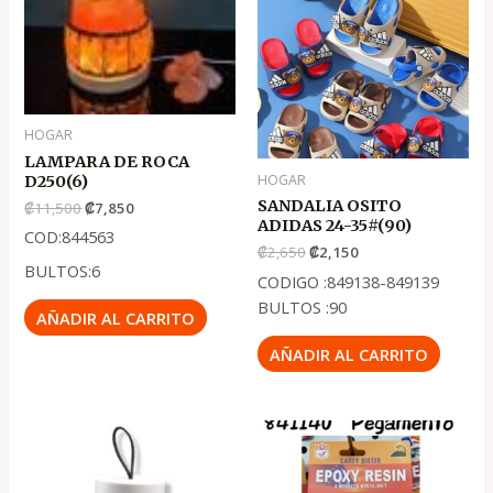
era:
es:
era:
es:
.
.
.
.
₡11,500
₡7,850
₡2,650
₡2,150
HOGAR
LAMPARA DE ROCA
HOGAR
D250(6)
SANDALIA OSITO
₡
11,500
₡
7,850
ADIDAS 24-35#(90)
COD:844563
₡
2,650
₡
2,150
BULTOS:6
CODIGO :849138-849139
BULTOS :90
AÑADIR AL CARRITO
AÑADIR AL CARRITO