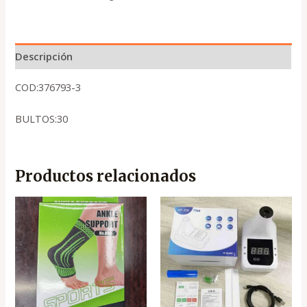
Descripción
COD:376793-3
BULTOS:30
Productos relacionados
El
El
precio
precio
original
actual
era:
es:
.
.
₡1,000
₡700