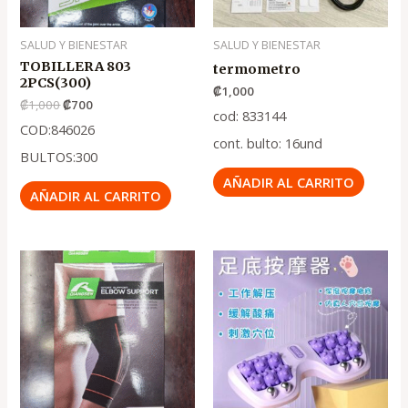
SALUD Y BIENESTAR
SALUD Y BIENESTAR
TOBILLERA 803
termometro
2PCS(300)
₡
1,000
₡
1,000
₡
700
cod: 833144
COD:846026
cont. bulto: 16und
BULTOS:300
AÑADIR AL CARRITO
AÑADIR AL CARRITO
El
El
El
El
precio
precio
precio
precio
original
actual
original
actual
era:
es:
era:
es:
.
.
.
.
₡1,150
₡750
₡3,250
₡2,150