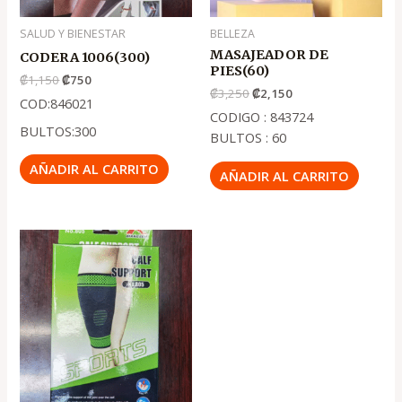
SALUD Y BIENESTAR
BELLEZA
MASAJEADOR DE
CODERA 1006(300)
PIES(60)
₡
1,150
₡
750
₡
3,250
₡
2,150
COD:846021
CODIGO : 843724
BULTOS:300
BULTOS : 60
AÑADIR AL CARRITO
AÑADIR AL CARRITO
El
El
precio
precio
original
actual
era:
es:
.
.
₡1,000
₡700