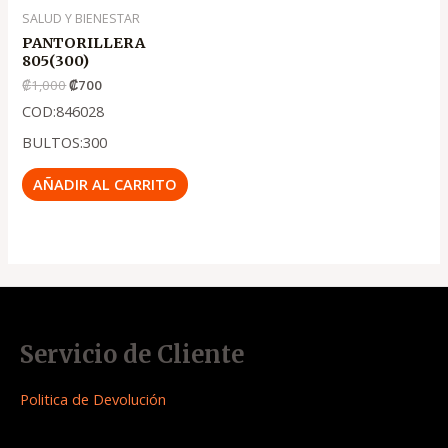
SALUD Y BIENESTAR
PANTORILLERA
805(300)
₡
1,000
₡
700
COD:846028
BULTOS:300
AÑADIR AL CARRITO
Servicio de Cliente
Politica de Devolución