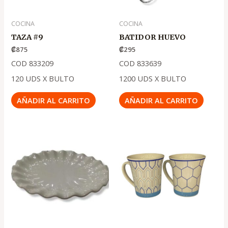
COCINA
COCINA
TAZA #9
BATIDOR HUEVO
₡
875
₡
295
COD 833209
COD 833639
120 UDS X BULTO
1200 UDS X BULTO
AÑADIR AL CARRITO
AÑADIR AL CARRITO
El
El
precio
precio
original
actual
era:
es:
.
.
₡1,500
₡590