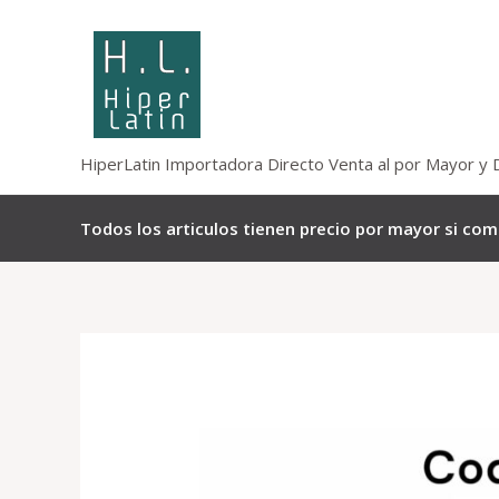
Omitir
e
ir
al
contenido
HiperLatin Importadora Directo Venta al por Mayor y 
Todos los articulos tienen precio por mayor si co