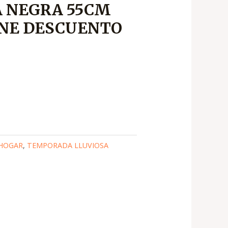
 NEGRA 55CM
IENE DESCUENTO
90
HOGAR
,
TEMPORADA LLUVIOSA