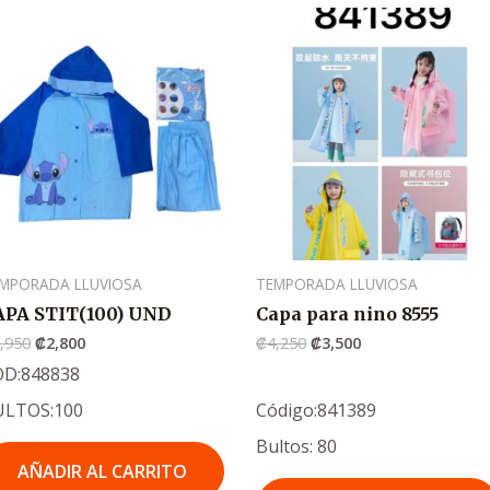
El
El
El
El
precio
precio
precio
precio
original
actual
original
actual
era:
es:
era:
es:
.
.
.
.
₡3,950
₡2,800
₡4,250
₡3,500
MPORADA LLUVIOSA
TEMPORADA LLUVIOSA
APA STIT(100) UND
Capa para nino 8555
,950
₡
2,800
₡
4,250
₡
3,500
OD:848838
ULTOS:100
Código:841389
Bultos: 80
AÑADIR AL CARRITO