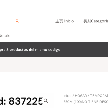
主页 Inicio
类别Categori
Buscar
Detalle
mpra 3 productos del mismo codigo.
El
El
Inicio
/
HOGAR
/
TEMPORAD
precio
pre
55CM (100)NO TIENE DE
original
act