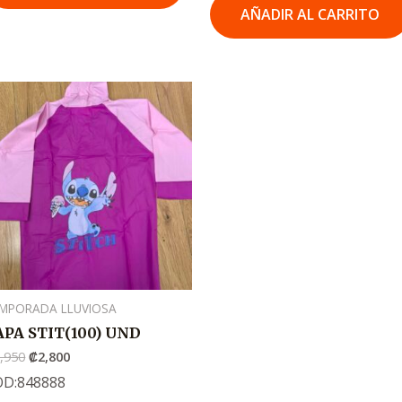
AÑADIR AL CARRITO
El
El
precio
precio
original
actual
era:
es:
.
.
₡3,950
₡2,800
MPORADA LLUVIOSA
APA STIT(100) UND
,950
₡
2,800
OD:848888