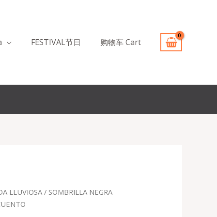
a
FESTIVAL节日
购物车 Cart
A LLUVIOSA
/ SOMBRILLA NEGRA
cio
SCUENTO
ual