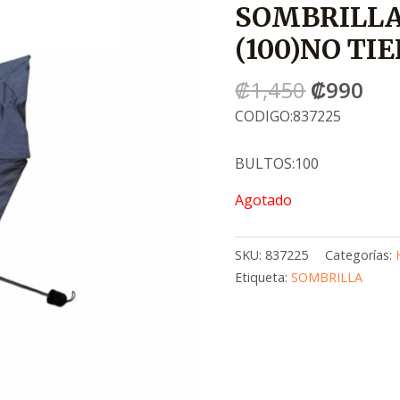
SOMBRILLA
era:
es:
.
.
(100)NO T
₡1,450
₡9
₡
1,450
₡
990
CODIGO:837225
BULTOS:100
Agotado
SKU:
837225
Categorías:
Etiqueta:
SOMBRILLA