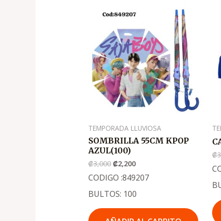
El
El
precio
precio
original
actual
era:
es:
.
.
₡3,000
₡2,200
TEMPORADA LLUVIOSA
TE
SOMBRILLA 55CM KPOP
C
AZUL(100)
₡
3
₡
3,000
₡
2,200
C
CODIGO :849207
B
BULTOS: 100