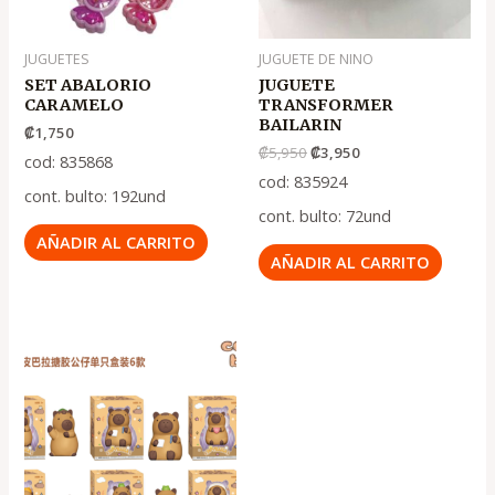
JUGUETES
JUGUETE DE NINO
SET ABALORIO
JUGUETE
CARAMELO
TRANSFORMER
BAILARIN
₡
1,750
₡
5,950
₡
3,950
cod: 835868
cod: 835924
cont. bulto: 192und
cont. bulto: 72und
AÑADIR AL CARRITO
AÑADIR AL CARRITO
El
El
precio
precio
original
actual
era:
es:
.
.
₡1,650
₡1,100