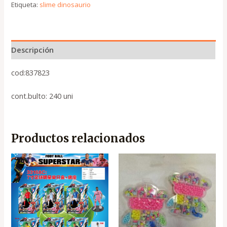
Etiqueta:
slime dinosaurio
Descripción
cod:837823
cont.bulto: 240 uni
Productos relacionados
El
El
precio
precio
original
actual
era:
es:
.
.
₡4,250
₡2,850