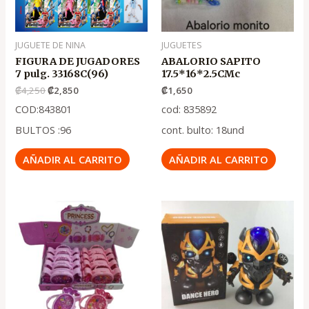
JUGUETE DE NINA
JUGUETES
FIGURA DE JUGADORES
ABALORIO SAPITO
7 pulg. 33168C(96)
17.5*16*2.5CMc
₡
4,250
₡
2,850
₡
1,650
COD:843801
cod: 835892
BULTOS :96
cont. bulto: 18und
AÑADIR AL CARRITO
AÑADIR AL CARRITO
El
El
precio
precio
original
actual
era:
es:
.
.
₡5,950
₡3,950