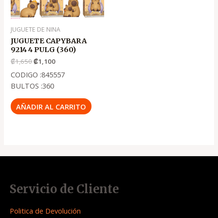
JUGUETE DE NINA
JUGUETE CAPYBARA
9214 4 PULG (360)
₡
1,650
₡
1,100
CODIGO :845557
BULTOS :360
AÑADIR AL CARRITO
Servicio de Cliente
Politica de Devolución