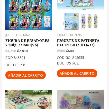
.
.
.
.
₡4,250
₡2,850
₡900
₡600
JUGUETE DE NINA
JUGUETE DE NINA
FIGURA DE JUGADORES
JUGUETE DE PATINETA
7 pulg. 33168C(96)
BLUEY B032-1H (432)
₡
4,250
₡
2,850
₡
900
₡
600
COD:843801
CODIGO :845655
BULTOS :432
BULTOS :96
AÑADIR AL CARRITO
AÑADIR AL CARRITO
El
El
precio
precio
original
actual
era:
es:
.
.