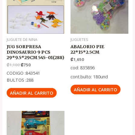
₡1,100
₡750
JUGUETE DE NINA
JUGUETES
JUG SORPRESA
ABALORIO PIE
DINOSAURIO 9 PCS
22*15*2.5CM
29*9.5*29CM 545-01(288)
₡
1,650
₡
1,100
₡
750
cod: 835896
CODIGO :843541
cont.bulto: 180und
BULTOS :288
AÑADIR AL CARRITO
AÑADIR AL CARRITO