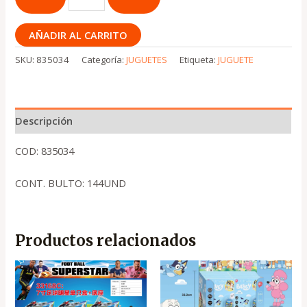
AÑADIR AL CARRITO
SKU:
835034
Categoría:
JUGUETES
Etiqueta:
JUGUETE
Descripción
COD: 835034
CONT. BULTO: 144UND
Productos relacionados
El
El
El
El
precio
precio
precio
precio
original
actual
original
actual
era:
es:
era:
es: